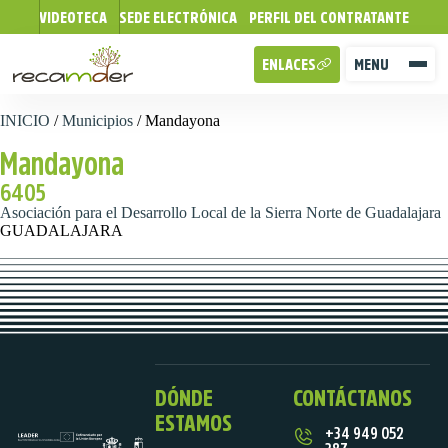
VIDEOTECA
SEDE ELECTRÓNICA
PERFIL DEL CONTRATANTE
ENLACES
MENU
INICIO
/
Municipios
/
Mandayona
Mandayona
6405
Asociación para el Desarrollo Local de la Sierra Norte de Guadalajara
GUADALAJARA
DÓNDE
CONTÁCTANOS
ESTAMOS
+34 949 052