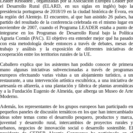
Leader Reloaded’, organizadas por la Asociación Europea Leader por
el Desarrollo Rural (ELARD, en sus siglas en inglés) bajo la
presidencia portuguesa de 2018/19 en la ciudad histórica de Évora, en
la región del Alentejo. El encuentro, al que han asistido 26 países, ha
partido del resultado de la conferencia celebrada en el mismo lugar en
noviembre de 2007, cuando el Programa LEADER estaba a punto de
integrarse en los Programas de Desarrollo Rural bajo la Política
Agraria Común (PAC). El objetivo era entender mejor qué ha pasado
con esta metodología desde entonces a través de debates, mesas de
trabajo y análisis y la exposición de diferentes iniciativas de
cooperación entre los territorios rurales de la UE.
Caballero explica que los asistentes han podido conocer de primera
mano algunas iniciativas subvencionadas a través de programas
europeos efectuando varias visitas a un alojamiento turístico, a un
restaurante, a una intervención artística escultórica, a una iniciativa de
artesanía en alfarería, a una plantación y fábrica de plantas aromáticas
y a la Fundación Eugenio de Almeida, que alberga un Museo de Arte
Moderno.
Además, los representantes de los grupos europeos han participado en
pequeños paneles de discusión temáticos en los que han intercambiado
ideas sobre temas como el desarrollo pesquero, productos y marca,
juventud y desarrollo rural, intercambios de proyectos rurales y
urbanos, negocios de innovación social o desarrollo sostenible. El