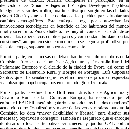
presidente de CEDER Alcarria Conquense ha participado en el
dedicado a las ‘Smart Villages and Villages Development’ (aldeas
inteligentes y su desarrollo), una iniciativa que surgió en las ciudades
(Smart Cities) y que se ha trasladado a los pueblos para afrontar sus
cambios demográficos. Este enfoque aboga por aprovechar las
innovaciones tecnológicas en beneficio de los habitantes del mundo
rural y su entorno. Para Caballero, “es muy útil conocer hacia dónde se
orientan las experiencias en otros países y cómo están abordando estas
cuestiones”, aunque en estos encuentros no se llegue a profundizar por
falta de tiempo, suponen un buen acercamiento.
Por otra parte, en las mesas de debate han intervenido miembros de la
Comisión Europea, del Comité de Agricultura y Desarrollo Rural del
Parlamento Europeo y el alcalde de la ciudad de Évora, así como el
Secretario de Desarrollo Rural y Bosque de Portugal, Luís Capoulas
Santos, quien ha señalado que «es el momento de procurar respuestas
y analizar qué papel ocupamos en el mundo global y local».
Por su parte, Josefine Loriz Hoffmann, directora de Agricultura y
Desarrollo Rural de la Comisión Europea, ha recordado que el
enfoque LEADER «será obligatorio para todos los Estados miembros”
actuando como “catalizador y motor de las zonas rurales», aunque la
Comisión les dará “mayor flexibilidad y libertad” para diseñar sus
medidas y objetivos a conseguir. También ha asegurado que el enfoque
de desarrollo local participativo permanecerá y que los GAL podrán
gestionar otros fondos, aunque es una cuestión que deberá decidir cada