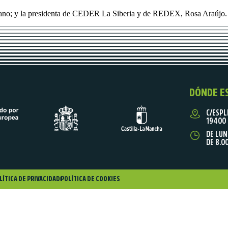
ciano; y la presidenta de CEDER La Siberia y de REDEX, Rosa Araújo.
DÓNDE E
C/ESPL
19400 
DE LUN
DE 8.0
LÍTICA DE PRIVACIDAD
POLÍTICA DE COOKIES