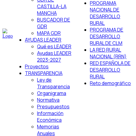
PROGRAMA
CASTILLA-LA
NACIONAL DE
MANCHA
DESARROLLO
BUSCADOR DE
RURAL
GDR
PROGRAMA DE
MAPA GDR
DESARROLLO
AYUDAS LEADER
RURAL DE CLM
Qué es LEADER
LA RED RURAL
Ayudas LEADER
NACIONAL (RRN)
2023-2027
RED ESPAÑOLA DE
Proyectos
DESARROLLO
TRANSPARENCIA
RURAL
Ley de
Reto demográfico
Transparencia
Organigrama
Normativa
Presupuestos
Información
Económica
Memorias
Anuales