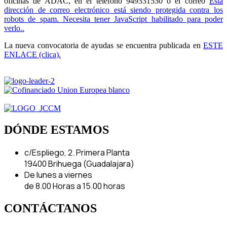
oficinas de ADAC, en el teléfono 949331530 o el correo
Esta
dirección de correo electrónico está siendo protegida contra los
robots de spam. Necesita tener JavaScript habilitado para poder
verlo.
.
La nueva convocatoria de ayudas se encuentra publicada en
ESTE
ENLACE (clica).
DÓNDE ESTAMOS
c/Espliego, 2. Primera Planta
19400 Brihuega (Guadalajara)
De lunes a viernes
de 8.00 Horas a 15.00 horas
CONTÁCTANOS