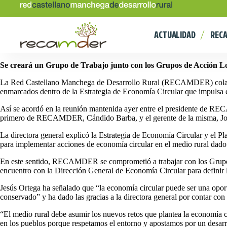
ACTUALIDAD
REC
Se creará un Grupo de Trabajo junto con los Grupos de Acción Loc
La Red Castellano Manchega de Desarrollo Rural (RECAMDER) colabora
enmarcados dentro de la Estrategia de Economía Circular que impulsa 
Así se acordó en la reunión mantenida ayer entre el presidente de RE
primero de RECAMDER, Cándido Barba, y el gerente de la misma, Jos
La directora general explicó la Estrategia de Economía Circular y el P
para implementar acciones de economía circular en el medio rural dado 
En este sentido, RECAMDER se comprometió a trabajar con los Grupos d
encuentro con la Dirección General de Economía Circular para definir l
Jesús Ortega ha señalado que “la economía circular puede ser una oport
conservado” y ha dado las gracias a la directora general por conta
“El medio rural debe asumir los nuevos retos que plantea la economía c
en los pueblos porque respetamos el entorno y apostamos por un desarro