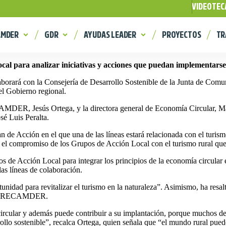
VIDEOTEC
AMDER
GDR
AYUDAS LEADER
PROYECTOS
TR
al para analizar iniciativas y acciones que puedan implementarse
rá con la Consejería de Desarrollo Sostenible de la Junta de Comuni
el Gobierno regional.
CAMDER, Jesús Ortega, y la directora general de Economía Circular, Ma
é Luis Peralta.
lan de Acción en el que una de las líneas estará relacionada con el tur
el compromiso de los Grupos de Acción Local con el turismo rural que t
e Acción Local para integrar los principios de la economía circular e
as líneas de colaboración.
unidad para revitalizar el turismo en la naturaleza”. Asimismo, ha resa
r con RECAMDER.
ircular y además puede contribuir a su implantación, porque muchos de 
llo sostenible”, recalca Ortega, quien señala que “el mundo rural puede