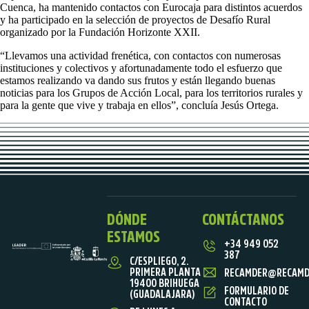
Cuenca, ha mantenido contactos con Eurocaja para distintos acuerdos
y ha participado en la selección de proyectos de Desafío Rural
organizado por la Fundación Horizonte XXII.
“Llevamos una actividad frenética, con contactos con numerosas
instituciones y colectivos y afortunadamente todo el esfuerzo que
estamos realizando va dando sus frutos y están llegando buenas
noticias para los Grupos de Acción Local, para los territorios rurales y
para la gente que vive y trabaja en ellos”, concluía Jesús Ortega.
DÓNDE
CONTÁCTANOS
ESTAMOS
+34 949 052
387
C/ESPLIEGO, 2.
PRIMERA PLANTA
RECAMDER@RECAMD
19400 BRIHUEGA
FORMULARIO DE
(GUADALAJARA)
CONTACTO