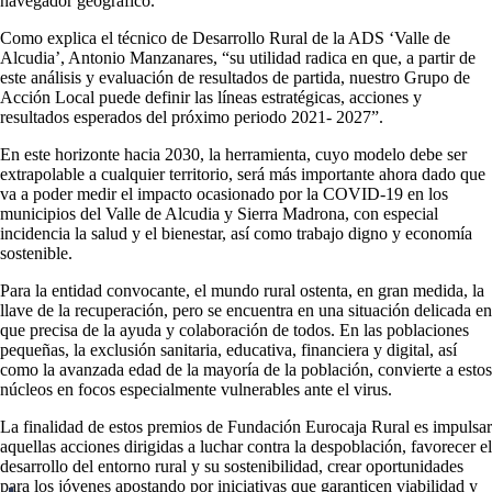
navegador geográfico.
Como explica el técnico de Desarrollo Rural de la ADS ‘Valle de
Alcudia’, Antonio Manzanares, “su utilidad radica en que, a partir de
este análisis y evaluación de resultados de partida, nuestro Grupo de
Acción Local puede definir las líneas estratégicas, acciones y
resultados esperados del próximo periodo 2021- 2027”.
En este horizonte hacia 2030, la herramienta, cuyo modelo debe ser
extrapolable a cualquier territorio, será más importante ahora dado que
va a poder medir el impacto ocasionado por la COVID-19 en los
municipios del Valle de Alcudia y Sierra Madrona, con especial
incidencia la salud y el bienestar, así como trabajo digno y economía
sostenible.
Para la entidad convocante, el mundo rural ostenta, en gran medida, la
llave de la recuperación, pero se encuentra en una situación delicada en
que precisa de la ayuda y colaboración de todos. En las poblaciones
pequeñas, la exclusión sanitaria, educativa, financiera y digital, así
como la avanzada edad de la mayoría de la población, convierte a estos
núcleos en focos especialmente vulnerables ante el virus.
La finalidad de estos premios de Fundación Eurocaja Rural es impulsar
aquellas acciones dirigidas a luchar contra la despoblación, favorecer el
desarrollo del entorno rural y su sostenibilidad, crear oportunidades
para los jóvenes apostando por iniciativas que garanticen viabilidad y