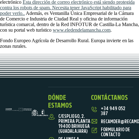
electrónico
Esta dirección de correo electrónico está siendo protegida
contra los robots de spam. Necesita tener JavaScript habilitado para
poder verlo.
.
Además, es Ventanilla Única Empresarial de la Cámara
de Comercio e Industria de Ciudad Real y oficina de información
turística comarcal, dentro de la Red INFOTUR de Castilla-La Mancha,
con su portal web turístico
www.eledendelamancha.com
.
Fondo Europeo Agrícola de Desarrollo Rural. Europa invierte en las
zonas rurales.
DÓNDE
CONTÁCTANOS
ESTAMOS
+34 949 052
387
C/ESPLIEGO, 2.
PRIMERA PLANTA
RECAMDER@RECAMD
19400 BRIHUEGA
FORMULARIO DE
(GUADALAJARA)
CONTACTO
DE LUNES A