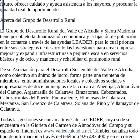
futuro, ofrecer cuidado y ayuda asistencia a los mayores, y procurar la
igualdad real de oportunidades.
Acerca del Grupo de Desarrollo Rural
El Grupo de Desarrollo Rural del Valle de Alcudia y Sierra Madrona
tiene por objeto la dinamización económica y la fijación de población
en la comarca a través de las ayudas LEADER, para lo cual prioriza
entre sus estrategias de desarrollo las inversiones para crear empresas,
mejorar y expandir infraestructuras a pequeña escala en servicios
básicos y de ocio, y mantener y rehabilitar el patrimonio rural.
De su Asociación para el Desarrollo Sostenible del Valle de Alcudia,
como colectivo sin ánimo de lucro, forma parte una treintena de
miembros, entre administraciones locales y colectivos sociales y
empresariales de doce municipios de la comarca: Abenójar, Almodóvar
del Campo, Argamasilla de Calatrava, Brazatortas, Cabezarados,
Cabezarrubias del Puerto, Fuencaliente, Hinojosas de Calatrava,
Mestanza, San Lorenzo de Calatrava, Solana del Pino y Villamayor de
Calatrava.
Todas las gestiones se cursan a través de su CEDER, cuya sede se
encuentra en la Glorieta del Carmen de Almodóvar del Campo y su
espacio en Internet es
www.valledealcudia.net
. También canaliza todo
tipo de información a través del teléfono 926 483 400 y en el correo