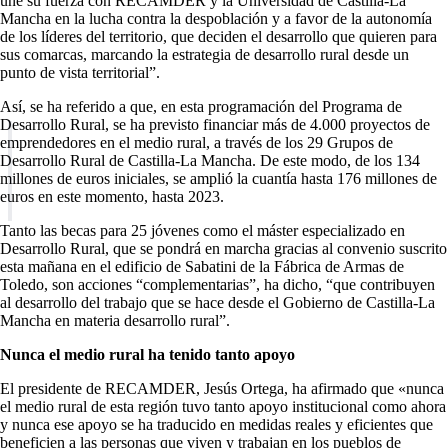
une su fuerza con RECAMDER y la Universidad de Castilla-La
Mancha en la lucha contra la despoblación y a favor de la autonomía
de los líderes del territorio, que deciden el desarrollo que quieren para
sus comarcas, marcando la estrategia de desarrollo rural desde un
punto de vista territorial”.
Así, se ha referido a que, en esta programación del Programa de
Desarrollo Rural, se ha previsto financiar más de 4.000 proyectos de
emprendedores en el medio rural, a través de los 29 Grupos de
Desarrollo Rural de Castilla-La Mancha. De este modo, de los 134
millones de euros iniciales, se amplió la cuantía hasta 176 millones de
euros en este momento, hasta 2023.
Tanto las becas para 25 jóvenes como el máster especializado en
Desarrollo Rural, que se pondrá en marcha gracias al convenio suscrito
esta mañana en el edificio de Sabatini de la Fábrica de Armas de
Toledo, son acciones “complementarias”, ha dicho, “que contribuyen
al desarrollo del trabajo que se hace desde el Gobierno de Castilla-La
Mancha en materia desarrollo rural”.
Nunca el medio rural ha tenido tanto apoyo
El presidente de RECAMDER, Jesús Ortega, ha afirmado que «nunca
el medio rural de esta región tuvo tanto apoyo institucional como ahora
y nunca ese apoyo se ha traducido en medidas reales y eficientes que
beneficien a las personas que viven y trabajan en los pueblos de