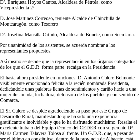
Dª. Enriqueta Hoyos Cantos, Alcaldesa de Pétrola, como
Vicepresidenta 2ª
D. Jose Martinez Correoso, teniente Alcalde de Chinchilla de
Montearagón, como Tesorero
Dª. Josefina Mansilla Ortuño, Alcaldesa de Bonete, como Secretaria.
Por unanimidad de los asistentes, se acuerda nombrar a los
representantes propuestos.
Así mismo se decide que la representación en los órganos colegiados
de los que el G.D.R. forma parte, recaiga en la Presidencia.
El hasta ahora presidente en funciones, D. Antonio Calero Belmonte
visiblemente emocionado felicita a la recién nombrada Presidenta,
dedicándole unas palabras llenas de sentimientos y cariño hacia a una
mujer ilusionada, luchadora, defensora de los pueblos y con sentido de
Comarca.
El Sr. Calero se despide agradeciendo su paso por este Grupo de
Desarrollo Rural, manifestando que ha sido una experiencia
gratificante e inolvidable y que lo ha disfrutado muchísimo. Resalta el
excelente trabajo del Equipo técnico del CEDER con su gerente Dª.
Maria Carmen Talavera Tolosa al frente. Un G.D.R. que, a pesar de
ser el último en constituirse, dentro de la provincia de Albacete, está