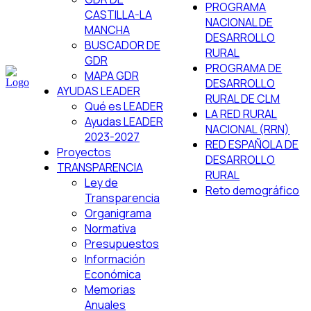
PROGRAMA
CASTILLA-LA
NACIONAL DE
MANCHA
DESARROLLO
BUSCADOR DE
RURAL
GDR
PROGRAMA DE
MAPA GDR
DESARROLLO
AYUDAS LEADER
RURAL DE CLM
Qué es LEADER
LA RED RURAL
Ayudas LEADER
NACIONAL (RRN)
2023-2027
RED ESPAÑOLA DE
Proyectos
DESARROLLO
TRANSPARENCIA
RURAL
Ley de
Reto demográfico
Transparencia
Organigrama
Normativa
Presupuestos
Información
Económica
Memorias
Anuales