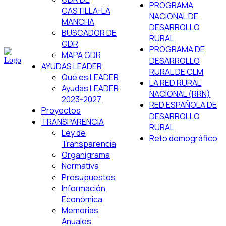
PROGRAMA
CASTILLA-LA
NACIONAL DE
MANCHA
DESARROLLO
BUSCADOR DE
RURAL
GDR
PROGRAMA DE
MAPA GDR
DESARROLLO
AYUDAS LEADER
RURAL DE CLM
Qué es LEADER
LA RED RURAL
Ayudas LEADER
NACIONAL (RRN)
2023-2027
RED ESPAÑOLA DE
Proyectos
DESARROLLO
TRANSPARENCIA
RURAL
Ley de
Reto demográfico
Transparencia
Organigrama
Normativa
Presupuestos
Información
Económica
Memorias
Anuales