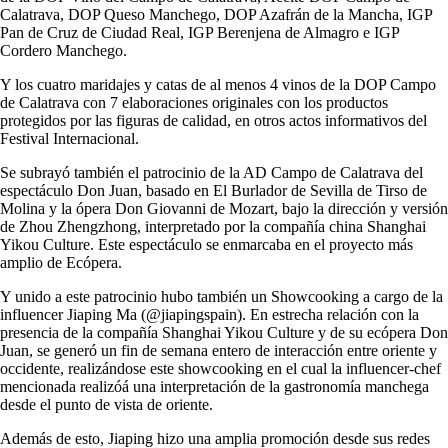
Calatrava, DOP Queso Manchego, DOP Azafrán de la Mancha, IGP
Pan de Cruz de Ciudad Real, IGP Berenjena de Almagro e IGP
Cordero Manchego.
Y los cuatro maridajes y catas de al menos 4 vinos de la DOP Campo
de Calatrava con 7 elaboraciones originales con los productos
protegidos por las figuras de calidad, en otros actos informativos del
Festival Internacional.
Se subrayó también el patrocinio de la AD Campo de Calatrava del
espectáculo Don Juan, basado en El Burlador de Sevilla de Tirso de
Molina y la ópera Don Giovanni de Mozart, bajo la dirección y versión
de Zhou Zhengzhong, interpretado por la compañía china Shanghai
Yikou Culture. Este espectáculo se enmarcaba en el proyecto más
amplio de Ecópera.
Y unido a este patrocinio hubo también un Showcooking a cargo de la
influencer Jiaping Ma (@jiapingspain). En estrecha relación con la
presencia de la compañía Shanghai Yikou Culture y de su ecópera Don
Juan, se generó un fin de semana entero de interacción entre oriente y
occidente, realizándose este showcooking en el cual la influencer-chef
mencionada realizóá una interpretación de la gastronomía manchega
desde el punto de vista de oriente.
Además de esto, Jiaping hizo una amplia promoción desde sus redes