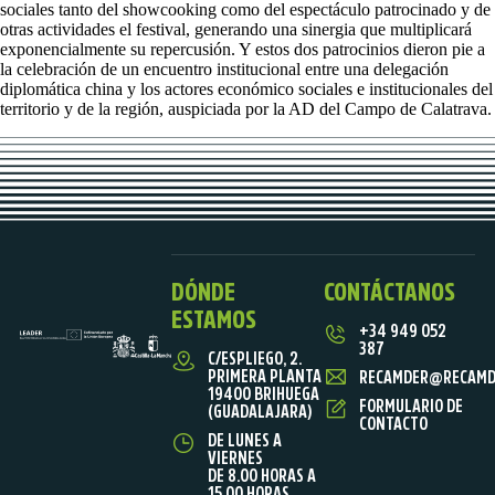
sociales tanto del showcooking como del espectáculo patrocinado y de
otras actividades el festival, generando una sinergia que multiplicará
exponencialmente su repercusión. Y estos dos patrocinios dieron pie a
la celebración de un encuentro institucional entre una delegación
diplomática china y los actores económico sociales e institucionales del
territorio y de la región, auspiciada por la AD del Campo de Calatrava.
DÓNDE
CONTÁCTANOS
ESTAMOS
+34 949 052
387
C/ESPLIEGO, 2.
PRIMERA PLANTA
RECAMDER@RECAMD
19400 BRIHUEGA
FORMULARIO DE
(GUADALAJARA)
CONTACTO
DE LUNES A
VIERNES
DE 8.00 HORAS A
15.00 HORAS