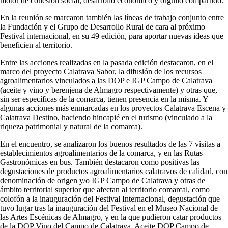
motor de cohesión social, desarrollo económico y orgullo compartido.
En la reunión se marcaron también las líneas de trabajo conjunto entre
la Fundación y el Grupo de Desarrollo Rural de cara al próximo
Festival internacional, en su 49 edición, para aportar nuevas ideas que
beneficien al territorio.
Entre las acciones realizadas en la pasada edición destacaron, en el
marco del proyecto Calatrava Sabor, la difusión de los recursos
agroalimentarios vinculados a las DOP e IGP Campo de Calatrava
(aceite y vino y berenjena de Almagro respectivamente) y otras que,
sin ser específicas de la comarca, tienen presencia en la misma. Y
algunas acciones más enmarcadas en los proyectos Calatrava Escena y
Calatrava Destino, haciendo hincapié en el turismo (vinculado a la
riqueza patrimonial y natural de la comarca).
En el encuentro, se analizaron los buenos resultados de las 7 visitas a
establecimientos agroalimentarios de la comarca, y en las Rutas
Gastronómicas en bus. También destacaron como positivas las
degustaciones de productos agroalimentarios calatravos de calidad, con
denominación de origen y/o IGP Campo de Calatrava y otras de
ámbito territorial superior que afectan al territorio comarcal, como
colofón a la inauguración del Festival Internacional, degustación que
tuvo lugar tras la inauguración del Festival en el Museo Nacional de
las Artes Escénicas de Almagro, y en la que pudieron catar productos
de la DOP Vino del Campo de Calatrava, Aceite DOP Campo de