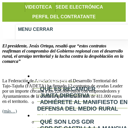
VIDEOTECA
SEDE ELECTRÓNICA
PERFIL DEL CONTRATANTE
MENU
CERRAR
El presidente, Jesús Ortega, resaltó que “estos contratos
reafirman el compromiso del Gobierno regional con el desarrollo
rural, el arraigo territorial y la lucha contra la despoblación en la
comarca”
ACTUALIDAD
La Federación de Asociaciones para el Desarrollo Territorial del
RECAMDER
Tajo-Tajuña (FADETA) ha firmado 12 contratos de ayudas Leader
QUÉ ES RECAMDER
por un importe cercano a los 226.000 euros con emprendedores y
JUNTA DIRECTIVA
Ayuntamientos de la comarca que invertirán más de 411.000 euros
en el territorio.
ADHIÉRETE AL MANIFIESTO EN
DEFENSA DEL MEDIO RURAL
(más…)
GDR
QUÉ SON LOS GDR