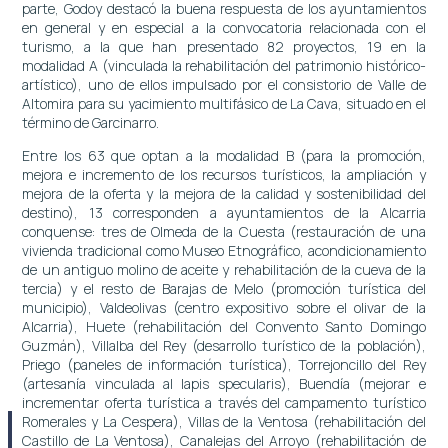
parte, Godoy destacó la buena respuesta de los ayuntamientos
en general y en especial a la convocatoria relacionada con el
turismo, a la que han presentado 82 proyectos, 19 en la
modalidad A (vinculada la rehabilitación del patrimonio histórico-
artístico), uno de ellos impulsado por el consistorio de Valle de
Altomira para su yacimiento multifásico de La Cava, situado en el
término de Garcinarro.
Entre los 63 que optan a la modalidad B (para la promoción,
mejora e incremento de los recursos turísticos, la ampliación y
mejora de la oferta y la mejora de la calidad y sostenibilidad del
destino), 13 corresponden a ayuntamientos de la Alcarria
conquense: tres de Olmeda de la Cuesta (restauración de una
vivienda tradicional como Museo Etnográfico, acondicionamiento
de un antiguo molino de aceite y rehabilitación de la cueva de la
tercia) y el resto de Barajas de Melo (promoción turística del
municipio), Valdeolivas (centro expositivo sobre el olivar de la
Alcarria), Huete (rehabilitación del Convento Santo Domingo
Guzmán), Villalba del Rey (desarrollo turístico de la población),
Priego (paneles de información turística), Torrejoncillo del Rey
(artesanía vinculada al lapis specularis), Buendía (mejorar e
incrementar oferta turística a través del campamento turístico
Romerales y La Cespera), Villas de la Ventosa (rehabilitación del
Castillo de La Ventosa), Canalejas del Arroyo (rehabilitación de