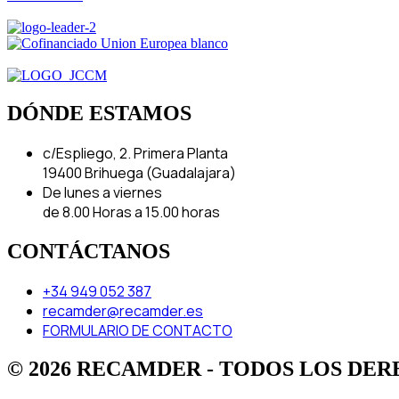
DÓNDE ESTAMOS
c/Espliego, 2. Primera Planta
19400 Brihuega (Guadalajara)
De lunes a viernes
de 8.00 Horas a 15.00 horas
CONTÁCTANOS
+34 949 052 387
recamder@recamder.es
FORMULARIO DE CONTACTO
© 2026 RECAMDER - TODOS LOS DE