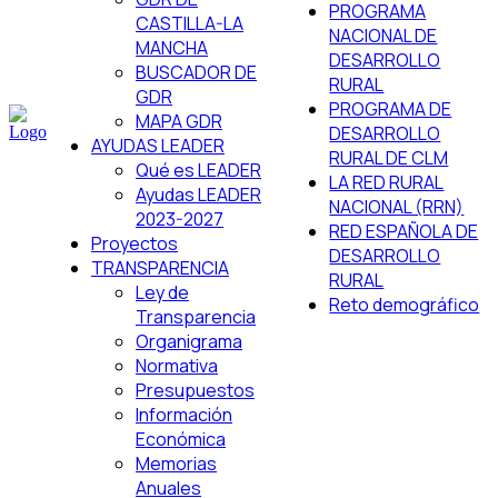
PROGRAMA
CASTILLA-LA
NACIONAL DE
MANCHA
DESARROLLO
BUSCADOR DE
RURAL
GDR
PROGRAMA DE
MAPA GDR
DESARROLLO
AYUDAS LEADER
RURAL DE CLM
Qué es LEADER
LA RED RURAL
Ayudas LEADER
NACIONAL (RRN)
2023-2027
RED ESPAÑOLA DE
Proyectos
DESARROLLO
TRANSPARENCIA
RURAL
Ley de
Reto demográfico
Transparencia
Organigrama
Normativa
Presupuestos
Información
Económica
Memorias
Anuales