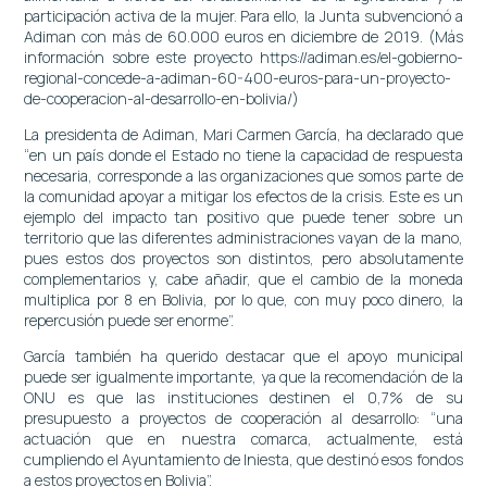
participación activa de la mujer. Para ello, la Junta subvencionó a
Adiman con más de 60.000 euros en diciembre de 2019. (Más
información sobre este proyecto
https://adiman.es/el-gobierno-
regional-concede-a-adiman-60-400-euros-para-un-proyecto-
de-cooperacion-al-desarrollo-en-bolivia/
)
La presidenta de Adiman, Mari Carmen García, ha declarado que
“en un país donde el Estado no tiene la capacidad de respuesta
necesaria, corresponde a las organizaciones que somos parte de
la comunidad apoyar a mitigar los efectos de la crisis. Este es un
ejemplo del impacto tan positivo que puede tener sobre un
territorio que las diferentes administraciones vayan de la mano,
pues estos dos proyectos son distintos, pero absolutamente
complementarios y, cabe añadir, que el cambio de la moneda
multiplica por 8 en Bolivia, por lo que, con muy poco dinero, la
repercusión puede ser enorme”.
García también ha querido destacar que el apoyo municipal
puede ser igualmente importante, ya que la recomendación de la
ONU es que las instituciones destinen el 0,7% de su
presupuesto a proyectos de cooperación al desarrollo: “una
actuación que en nuestra comarca, actualmente, está
cumpliendo el Ayuntamiento de Iniesta, que destinó esos fondos
a estos proyectos en Bolivia”.