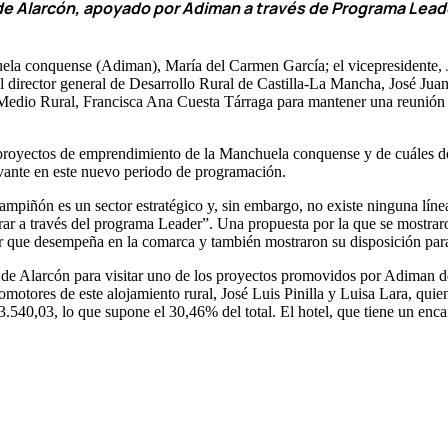
a, de Alarcón, apoyado por Adiman a través de Programa Lead
huela conquense (Adiman), María del Carmen García; el vicepresidente,
l director general de Desarrollo Rural de Castilla-La Mancha, José Jua
e Medio Rural, Francisca Ana Cuesta Tárraga para mantener una reunión
 proyectos de emprendimiento de la Manchuela conquense y de cuáles debe
evante en este nuevo periodo de programación.
piñón es un sector estratégico y, sin embargo, no existe ninguna líne
r a través del programa Leader”. Una propuesta por la que se mostraron 
or que desempeña en la comarca y también mostraron su disposición para
idad de Alarcón para visitar uno de los proyectos promovidos por Adima
omotores de este alojamiento rural, José Luis Pinilla y Luisa Lara, qu
3.540,03, lo que supone el 30,46% del total. El hotel, que tiene un enc