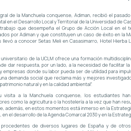
tegral de la Manchuela conquense, Adiman, recibió el pasado
tal en el Desarrollo Local y Territorial de la Universidad de 
l trabajo que desempeña el Grupo de Acción Local en el ter
os por Adiman y que constituyen un caso de éxito en la Man
s llevó a conocer Setas Meli en Casasimarro, Hotel Hierba L
universitario de la UCLM ofrece una formación multidisciplina
nde dar respuesta, por un lado, a la necesidad de facilitar 
s y empresas donde su labor pueda ser de utilidad para impuls
 a una demanda social que reclama más y mejores investigado
atrimonio natural y en la calidad ambiental”.
u visita a la Manchuela conquense, los estudiantes ha
res como la agricultura o la hostelería a la vez que han re
e, además, en estos momentos está inmerso en la Estrategia 
, en el desarrollo de la Agenda Comarcal 2030 y en la Estrategi
, procedentes de diversos lugares de España y de otros