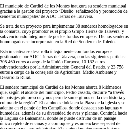
El municipio de Cardiel de los Montes inaugura su sendero municipal
gracias a la gestión del proyecto ‘Diseño, señalización y promoción de
senderos municipales’ de ADC-Tierras de Talavera.
Se trata de un proyecto para implementar 38 senderos homologados en
la comarca, cuyo promotor es el propio Grupo Tierras de Talavera, y
subvencionado íntegramente por los fondos europeos. Dichos senderos
homologados se incorporarán en la Red de Senderos de Toledo.
Esta iniciativa se desarrolla íntegramente con fondos europeos
gestionados por ADC Tierras de Talavera, con las siguientes partidas:
305.460 euros a cargo de la Unión Eurpoea, 10.182 euros
subvencionados por la Administración General del Estado, y 23.758
euros a cargo de la consejería de Agricultura, Medio Ambiente y
Desarrollo Rural.
El sendero municipal de Cardiel de los Montes abarca 8 kilómetros
que, según el alcalde del municipio, Pedro casado, discurre “a través
de paisajes pintorescos y nos permite sumergirnos en la rica historia y
cultura de la región”. El camino se inicia en la Plaza de la Iglesia y se
adentra en el paraje de los Campillos, donde destacan sus lagunas y
humedales, además de su diversidad de aves y plantas. Continúa hacia
la Laguna de Balsamaña, donde se puede disfrutar de un paisaje
único repleto de encinas y alcornoques y es un enclave especial de
descanso para aves migratorias. El camino también recorre lugares