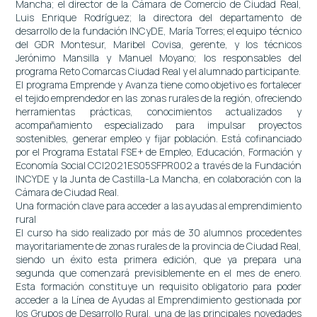
Mancha; el director de la Cámara de Comercio de Ciudad Real,
Luis Enrique Rodríguez; la directora del departamento de
desarrollo de la fundación INCyDE, María Torres; el equipo técnico
del GDR Montesur, Maribel Covisa, gerente, y los técnicos
Jerónimo Mansilla y Manuel Moyano; los responsables del
programa Reto Comarcas Ciudad Real y el alumnado participante.
El programa Emprende y Avanza tiene como objetivo es fortalecer
el tejido emprendedor en las zonas rurales de la región, ofreciendo
herramientas prácticas, conocimientos actualizados y
acompañamiento especializado para impulsar proyectos
sostenibles, generar empleo y fijar población. Está cofinanciado
por el Programa Estatal FSE+ de Empleo, Educación, Formación y
Economía Social CCI2021ES05SFPR002 a través de la Fundación
INCYDE y la Junta de Castilla-La Mancha, en colaboración con la
Cámara de Ciudad Real.
Una formación clave para acceder a las ayudas al emprendimiento
rural
El curso ha sido realizado por más de 30 alumnos procedentes
mayoritariamente de zonas rurales de la provincia de Ciudad Real,
siendo un éxito esta primera edición, que ya prepara una
segunda que comenzará previsiblemente en el mes de enero.
Esta formación constituye un requisito obligatorio para poder
acceder a la Línea de Ayudas al Emprendimiento gestionada por
los Grupos de Desarrollo Rural, una de las principales novedades