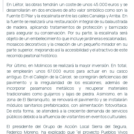
En Liétor, las obras tendrán un coste de unos 45.000 euros y se
desarrollarán en dos enclaves de alto valor simbólico como son la
Fuente El Pilar y la escalinata entre las calles Canaleja y Arriba. En
la fuente se realizará una restauración integral de su balaustrada
de madera, aplicando tratamientos de protección y barnizado
para asegurar su conservación. Por su parte, la escalinata será
objeto de un embellecimiento que incluye jardineras escalonadas,
mosaicos decorativos y la creación de un pequeño mirador en su
parte superior, mejorando así la accesibilidad y el atractivo de este
recorrido peatonal histórico.
Por último, en Molinicos se realizará la mayor inversión. En total,
se emplearán unos 67.000 euros para actuar en su casco
antiguo. En el Callejón de la Cárcel, se corregirán deficiencias del
pavimento y la irregularidad de los escalones, además de
incorporar pasamanos metálicos y recuperar materiales
tradicionales como guijarros y lajas de piedra. Asimismo, en la
zona de El Barranquito, se renovará el pavimento y se instalarán
módulos sanitarios prefabricados, con alimentación fotovoltaica.
De esta forma, se atenderá a la creciente demanda de servicios
públicos debido a la afluencia de visitantes en eventos culturales.
El presidente del Grupo de Acción Local Sierra del Segura,
Federico Moreno, ha explicado que “el proyecto Pueblos Vivos