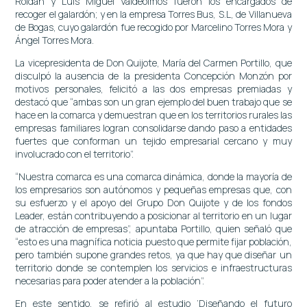
Roldán y Luis Miguel Valdeolmos fueron los encargados de
recoger el galardón; y en la empresa Torres Bus, S.L, de Villanueva
de Bogas, cuyo galardón fue recogido por Marcelino Torres Mora y
Ángel Torres Mora.
La vicepresidenta de Don Quijote, María del Carmen Portillo, que
disculpó la ausencia de la presidenta Concepción Monzón por
motivos personales, felicitó a las dos empresas premiadas y
destacó que “ambas son un gran ejemplo del buen trabajo que se
hace en la comarca y demuestran que en los territorios rurales las
empresas familiares logran consolidarse dando paso a entidades
fuertes que conforman un tejido empresarial cercano y muy
involucrado con el territorio”.
“Nuestra comarca es una comarca dinámica, donde la mayoría de
los empresarios son autónomos y pequeñas empresas que, con
su esfuerzo y el apoyo del Grupo Don Quijote y de los fondos
Leader, están contribuyendo a posicionar al territorio en un lugar
de atracción de empresas”, apuntaba Portillo, quien señaló que
“esto es una magnífica noticia puesto que permite fijar población,
pero también supone grandes retos, ya que hay que diseñar un
territorio donde se contemplen los servicios e infraestructuras
necesarias para poder atender a la población”.
En este sentido, se refirió al estudio ‘Diseñando el futuro