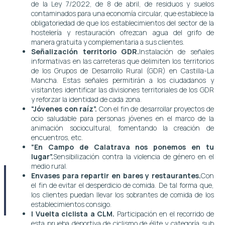
de la Ley 7/2022, de 8 de abril, de residuos y suelos
contaminados para una economía circular, que establece la
obligatoriedad de que los establecimientos del sector de la
hostelería y restauración ofrezcan agua del grifo de
manera gratuita y complementaria a sus clientes.
Señalización territorio GDR.
Instalación de señales
informativas en las carreteras que delimiten los territorios
de los Grupos de Desarrollo Rural (GDR) en Castilla-La
Mancha. Estas señales permitirán a los ciudadanos y
visitantes identificar las divisiones territoriales de los GDR
y reforzar la identidad de cada zona.
“Jóvenes con raíz”.
Con el fin de desarrollar proyectos de
ocio saludable para personas jóvenes en el marco de la
animación sociocultural, fomentando la creación de
encuentros, etc.
“En Campo de Calatrava nos ponemos en tu
lugar”.
Sensibilización contra la violencia de género en el
medio rural.
Envases para repartir en bares y restaurantes.
Con
el fin de evitar el desperdicio de comida. De tal forma que,
los clientes puedan llevar los sobrantes de comida de los
establecimientos consigo.
I Vuelta ciclista a CLM.
Participación en el recorrido de
esta prueba deportiva de ciclismo de élite y categoría sub