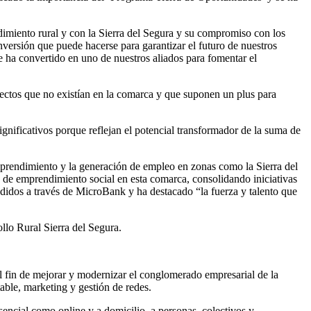
imiento rural y con la Sierra del Segura y su compromiso con los
versión que puede hacerse para garantizar el futuro de nuestros
 ha convertido en uno de nuestros aliados para fomentar el
ectos que no existían en la comarca y que suponen un plus para
gnificativos porque reflejan el potencial transformador de la suma de
mprendimiento y la generación de empleo en zonas como la Sierra del
 de emprendimiento social en esta comarca, consolidando iniciativas
edidos a través de MicroBank y ha destacado “la fuerza y talento que
llo Rural Sierra del Segura.
l fin de mejorar y modernizar el conglomerado empresarial de la
able, marketing y gestión de redes.
ncial como online y a domicilio, a personas, colectivos y