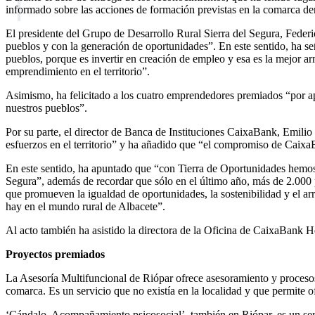
informado sobre las acciones de formación previstas en la comarca dent
El presidente del Grupo de Desarrollo Rural Sierra del Segura, Fede
pueblos y con la generación de oportunidades”. En este sentido, ha se
pueblos, porque es invertir en creación de empleo y esa es la mejor 
emprendimiento en el territorio”.
Asimismo, ha felicitado a los cuatro emprendedores premiados “por ap
nuestros pueblos”.
Por su parte, el director de Banca de Instituciones CaixaBank, Emilio
esfuerzos en el territorio” y ha añadido que “el compromiso de Caixa
En este sentido, ha apuntado que “con Tierra de Oportunidades hemos
Segura”, además de recordar que sólo en el último año, más de 2.000 
que promueven la igualdad de oportunidades, la sostenibilidad y el ar
hay en el mundo rural de Albacete”.
Al acto también ha asistido la directora de la Oficina de CaixaBank H
Proyectos premiados
La Asesoría Multifuncional de Riópar ofrece asesoramiento y procesos
comarca. Es un servicio que no existía en la localidad y que permite 
‘Cándalo. Acompañamiento psicosocial’, también en Riópar, es un serv