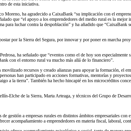
ro de esta iniciativa.
rico Moreno, ha agradecido a CaixaBank “su implicación con el emprend
ñalado que “el apoyo a los emprendedores del medio rural es la mejor in
arma para luchar contra la despoblación” y ha añadido que “CaixaBank se
ostar por la Sierra del Segura, por innovar y por poner en marcha proy
 Pedrosa, ha señalado que “eventos como el de hoy son especialmente si
Bank con el entorno rural va mucho más allá de lo financiero”.
 movilizado recursos y creado alianzas para apoyar la formación, el e
personas han participado en acciones formativas, mentorías y proyectos
raigo a la tierra”. También ha hecho hincapié en los microcréditos conc
ellín-Elche de la Sierra, Marta Arteaga, y técnicos del Grupo de Desarro
 de gestión a empresas rurales en distintos ámbitos empresariales con e
ofrecer acompañamiento a emprendedores en materia fiscal, laboral, cont
icio ofrece acompañamiento psicológico y social, tanto de manera prese