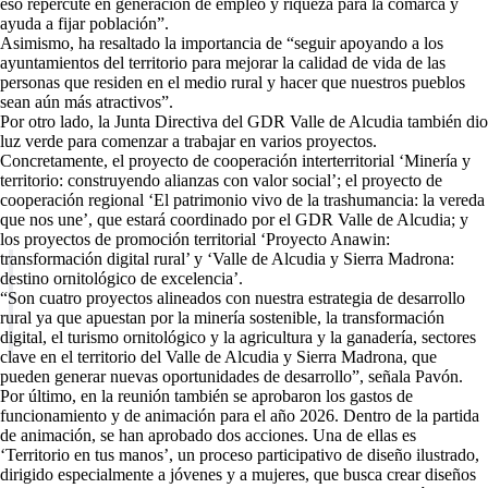
eso repercute en generación de empleo y riqueza para la comarca y
ayuda a fijar población”.
Asimismo, ha resaltado la importancia de “seguir apoyando a los
ayuntamientos del territorio para mejorar la calidad de vida de las
personas que residen en el medio rural y hacer que nuestros pueblos
sean aún más atractivos”.
Por otro lado, la Junta Directiva del GDR Valle de Alcudia también dio
luz verde para comenzar a trabajar en varios proyectos.
Concretamente, el proyecto de cooperación interterritorial ‘Minería y
territorio: construyendo alianzas con valor social’; el proyecto de
cooperación regional ‘El patrimonio vivo de la trashumancia: la vereda
que nos une’, que estará coordinado por el GDR Valle de Alcudia; y
los proyectos de promoción territorial ‘Proyecto Anawin:
transformación digital rural’ y ‘Valle de Alcudia y Sierra Madrona:
destino ornitológico de excelencia’.
“Son cuatro proyectos alineados con nuestra estrategia de desarrollo
rural ya que apuestan por la minería sostenible, la transformación
digital, el turismo ornitológico y la agricultura y la ganadería, sectores
clave en el territorio del Valle de Alcudia y Sierra Madrona, que
pueden generar nuevas oportunidades de desarrollo”, señala Pavón.
Por último, en la reunión también se aprobaron los gastos de
funcionamiento y de animación para el año 2026. Dentro de la partida
de animación, se han aprobado dos acciones. Una de ellas es
‘Territorio en tus manos’, un proceso participativo de diseño ilustrado,
dirigido especialmente a jóvenes y a mujeres, que busca crear diseños