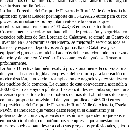
relacionados con la minería, la trashumancia, la transformación digital
y el turismo ornitológico
La Junta Directiva del Grupo de Desarrollo Rural Valle de Alcudia ha
aprobado ayudas Leader por importe de 154.299,26 euros para cuatro
proyectos impulsados por ayuntamientos de la comarca que
movilizarán una inversión de 171.443,63 euros en el territorio.
Concretamente, se colocarán barandillas de protección y seguridad en
espacios públicos de San Lorenzo de Calatrava, se creará un Centro de
Juventud en Cabezarrubias del Puerto, se mejorarán servicios locales
básicos y espacios deportivos en Argamasilla de Calatrava y se
equipará el gimnasio municipal además del acondicionamiento de zona
de ocio y deporte en Abenójar. Los contratos de ayuda se firmarán
próximamente.
La Junta Directiva también resolvió provisionalmente la convocatoria
de ayudas Leader dirigida a empresas del territorio para la creación o la
modernización, innovación y ampliación de negocios ya existentes en
los pueblos de la comarca. La cuantía de esta convocatoria ascendía a
300.000 euros de ayuda pública. Las solicitudes recibidas suponen una
inversión por parte de los promotores de más de 1,3 millones de euros,
con una propuesta provisional de ayuda pública de 465.000 euros.
La presidenta del Grupo de Desarrollo Rural Valle de Alcudia, Estela
Pavón, ha indicado que “estos datos reflejan el dinamismo y el
potencial de la comarca, además del espíritu emprendedor que existe
en nuestro territorio, con autónomos y empresas que apuestan por
nuestros pueblos para llevar a cabo sus proyectos profesionales, y todo