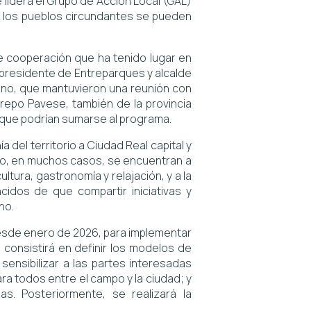
e lidera el Grupo de Acción Local (GAL)
 y los pueblos circundantes se pueden
de cooperación que ha tenido lugar en
 presidente de Entreparques y alcalde
ibano, que mantuvieron una reunión con
trepo Pavese, también de la provincia
l que podrían sumarse al programa.
del territorio a Ciudad Real capital y
rio, en muchos casos, se encuentran a
ltura, gastronomía y relajación, y a la
idos de que compartir iniciativas y
ho.
desde enero de 2026, para implementar
 consistirá en definir los modelos de
sensibilizar a las partes interesadas
ra todos entre el campo y la ciudad; y
as. Posteriormente, se realizará la