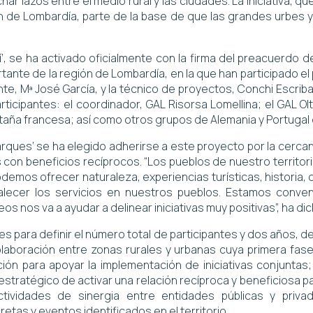
ar lazos entre el medio rural y las ciudades. La iniciativa, qu
gión de Lombardía, parte de la base de que las grandes urbes
’, se ha activado oficialmente con la firma del preacuerdo 
tante de la región de Lombardía, en la que han participado el
ente, Mª José García, y la técnico de proyectos, Conchi Escr
ticipantes: el coordinador, GAL Risorsa Lomellina; el GAL Ol
 Bretaña francesa; así como otros grupos de Alemania y Portuga
ques’ se ha elegido adherirse a este proyecto por la cercanía 
s con beneficios recíprocos. “Los pueblos de nuestro territo
emos ofrecer naturaleza, experiencias turísticas, historia, cu
alecer los servicios en nuestros pueblos. Estamos convenc
 nos va a ayudar a delinear iniciativas muy positivas”, ha dic
s para definir el número total de participantes y dos años, 
laboración entre zonas rurales y urbanas cuya primera fase
ión para apoyar la implementación de iniciativas conjuntas; 
estratégico de activar una relación recíproca y beneficiosa pa
ctividades de sinergia entre entidades públicas y privad
retas y eventos identificados en el territorio.