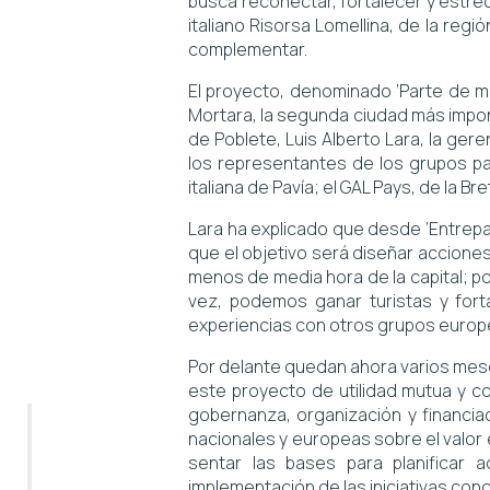
busca reconectar, fortalecer y estrech
italiano Risorsa Lomellina, de la re
complementar.
El proyecto, denominado ‘Parte de mí
Mortara, la segunda ciudad más impor
de Poblete, Luis Alberto Lara, la ger
los representantes de los grupos par
italiana de Pavía; el GAL Pays, de la
Lara ha explicado que desde ‘Entrepar
que el objetivo será diseñar accione
menos de media hora de la capital; pod
vez, podemos ganar turistas y fort
experiencias con otros grupos europeos
Por delante quedan ahora varios mese
este proyecto de utilidad mutua y co
gobernanza, organización y financiac
nacionales y europeas sobre el valor 
sentar las bases para planificar a
implementación de las iniciativas conc