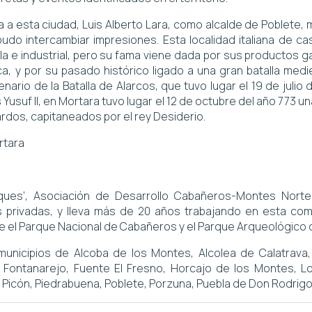
ta a esta ciudad, Luis Alberto Lara, como alcalde de Poblete,
udo intercambiar impresiones. Esta localidad italiana de cas
ola e industrial, pero su fama viene dada por sus productos
oca, y por su pasado histórico ligado a una gran batalla me
nario de la Batalla de Alarcos, que tuvo lugar el 19 de julio 
s Yusuf II, en Mortara tuvo lugar el 12 de octubre del año 773 u
rdos, capitaneados por el rey Desiderio.
rques’, Asociación de Desarrollo Cabañeros-Montes Nort
 privadas, y lleva más de 20 años trabajando en esta coma
 el Parque Nacional de Cabañeros y el Parque Arqueológico 
unicipios de Alcoba de los Montes, Alcolea de Calatrava,
 Fontanarejo, Fuente El Fresno, Horcajo de los Montes, Los
Picón, Piedrabuena, Poblete, Porzuna, Puebla de Don Rodrigo 