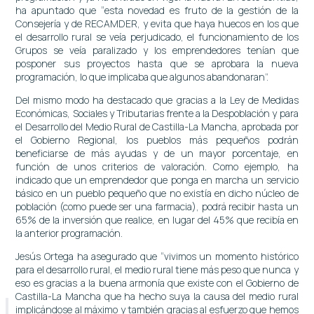
ha apuntado que “esta novedad es fruto de la gestión de la
Consejería y de RECAMDER, y evita que haya huecos en los que
el desarrollo rural se veía perjudicado, el funcionamiento de los
Grupos se veía paralizado y los emprendedores tenían que
posponer sus proyectos hasta que se aprobara la nueva
programación, lo que implicaba que algunos abandonaran”.
Del mismo modo ha destacado que gracias a la Ley de Medidas
Económicas, Sociales y Tributarias frente a la Despoblación y para
el Desarrollo del Medio Rural de Castilla-La Mancha, aprobada por
el Gobierno Regional, los pueblos más pequeños podrán
beneficiarse de más ayudas y de un mayor porcentaje, en
función de unos criterios de valoración. Como ejemplo, ha
indicado que un emprendedor que ponga en marcha un servicio
básico en un pueblo pequeño que no existía en dicho núcleo de
población (como puede ser una farmacia), podrá recibir hasta un
65% de la inversión que realice, en lugar del 45% que recibía en
la anterior programación.
Jesús Ortega ha asegurado que “vivimos un momento histórico
para el desarrollo rural, el medio rural tiene más peso que nunca y
eso es gracias a la buena armonía que existe con el Gobierno de
Castilla-La Mancha que ha hecho suya la causa del medio rural
implicándose al máximo y también gracias al esfuerzo que hemos