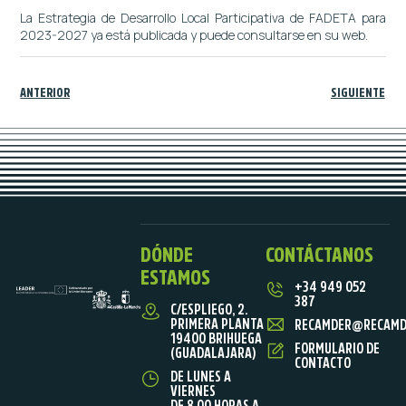
La Estrategia de Desarrollo Local Participativa de FADETA para
2023-2027 ya está publicada y puede consultarse en su web.
ANTERIOR
SIGUIENTE
DÓNDE
CONTÁCTANOS
ESTAMOS
+34 949 052
387
C/ESPLIEGO, 2.
PRIMERA PLANTA
RECAMDER@RECAMD
19400 BRIHUEGA
FORMULARIO DE
(GUADALAJARA)
CONTACTO
DE LUNES A
VIERNES
DE 8.00 HORAS A