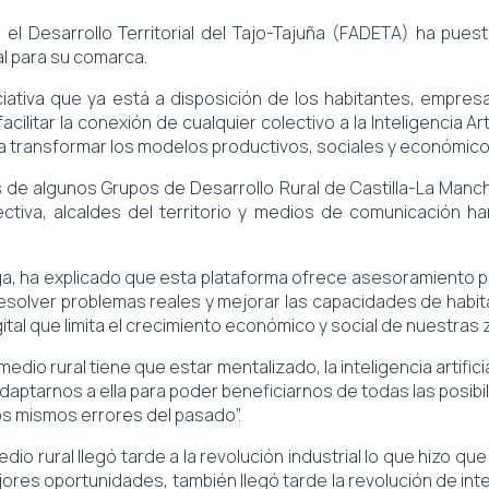
el Desarrollo Territorial del Tajo-Tajuña (FADETA) ha pu
al para su comarca.
ciativa que ya está a disposición de los habitantes, empres
cilitar la conexión de cualquier colectivo a la Inteligencia Ar
 transformar los modelos productivos, sociales y económicos
 de algunos Grupos de Desarrollo Rural de Castilla-La Ma
ectiva, alcaldes del territorio y medios de comunicación ha
a, ha explicado que esta plataforma ofrece asesoramiento pr
 de resolver problemas reales y mejorar las capacidades de ha
tal que limita el crecimiento económico y social de nuestras 
dio rural tiene que estar mentalizado, la inteligencia artificia
aptarnos a ella para poder beneficiarnos de todas las posibil
s mismos errores del pasado”.
io rural llegó tarde a la revolución industrial lo que hizo qu
jores oportunidades, también llegó tarde la revolución de inte