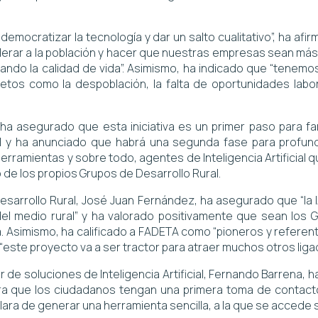
democratizar la tecnología y dar un salto cualitativo”, ha a
ar a la población y hacer que nuestras empresas sean más
ando la calidad de vida”. Asimismo, ha indicado que “tenemo
etos como la despoblación, la falta de oportunidades lab
ha asegurado que esta iniciativa es un primer paso para fa
ial y ha anunciado que habrá una segunda fase para profund
erramientas y sobre todo, agentes de Inteligencia Artificial 
o de los propios Grupos de Desarrollo Rural.
Desarrollo Rural, José Juan Fernández, ha asegurado que “la I
del medio rural” y ha valorado positivamente que sean los G
 Asimismo, ha calificado a FADETA como “pioneros y referentes
“este proyecto va a ser tractor para atraer muchos otros ligados
or de soluciones de Inteligencia Artificial, Fernando Barrena,
ra que los ciudadanos tengan una primera toma de contacto 
ara de generar una herramienta sencilla, a la que se accede si