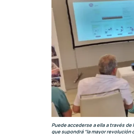
Puede accederse a ella a través de 
que supondrá “la mayor revolución de