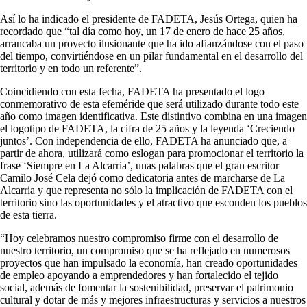
Así lo ha indicado el presidente de FADETA, Jesús Ortega, quien ha
recordado que “tal día como hoy, un 17 de enero de hace 25 años,
arrancaba un proyecto ilusionante que ha ido afianzándose con el paso
del tiempo, convirtiéndose en un pilar fundamental en el desarrollo del
territorio y en todo un referente”.
Coincidiendo con esta fecha, FADETA ha presentado el logo
conmemorativo de esta efeméride que será utilizado durante todo este
año como imagen identificativa. Este distintivo combina en una imagen
el logotipo de FADETA, la cifra de 25 años y la leyenda ‘Creciendo
juntos’. Con independencia de ello, FADETA ha anunciado que, a
partir de ahora, utilizará como eslogan para promocionar el territorio la
frase ‘Siempre en La Alcarria’, unas palabras que el gran escritor
Camilo José Cela dejó como dedicatoria antes de marcharse de La
Alcarria y que representa no sólo la implicación de FADETA con el
territorio sino las oportunidades y el atractivo que esconden los pueblos
de esta tierra.
“Hoy celebramos nuestro compromiso firme con el desarrollo de
nuestro territorio, un compromiso que se ha reflejado en numerosos
proyectos que han impulsado la economía, han creado oportunidades
de empleo apoyando a emprendedores y han fortalecido el tejido
social, además de fomentar la sostenibilidad, preservar el patrimonio
cultural y dotar de más y mejores infraestructuras y servicios a nuestros