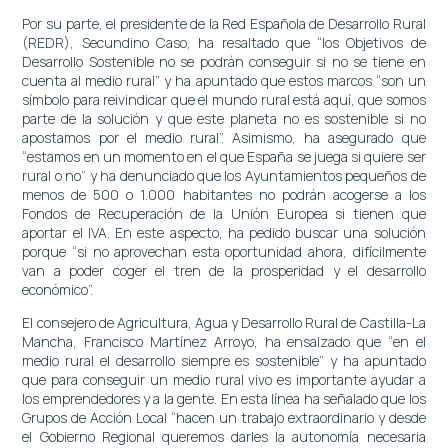
Por su parte, el presidente de la Red Española de Desarrollo Rural
(REDR), Secundino Caso, ha resaltado que “los Objetivos de
Desarrollo Sostenible no se podrán conseguir si no se tiene en
cuenta al medio rural” y ha apuntado que estos marcos “son un
símbolo para reivindicar que el mundo rural está aquí, que somos
parte de la solución y que este planeta no es sostenible si no
apostamos por el medio rural”. Asimismo, ha asegurado que
“estamos en un momento en el que España se juega si quiere ser
rural o no” y ha denunciado que los Ayuntamientos pequeños de
menos de 500 o 1.000 habitantes no podrán acogerse a los
Fondos de Recuperación de la Unión Europea si tienen que
aportar el IVA. En este aspecto, ha pedido buscar una solución
porque “si no aprovechan esta oportunidad ahora, difícilmente
van a poder coger el tren de la prosperidad y el desarrollo
económico”.
El consejero de Agricultura, Agua y Desarrollo Rural de Castilla-La
Mancha, Francisco Martínez Arroyo, ha ensalzado que “en el
medio rural el desarrollo siempre es sostenible” y ha apuntado
que para conseguir un medio rural vivo es importante ayudar a
los emprendedores y a la gente. En esta línea ha señalado que los
Grupos de Acción Local “hacen un trabajo extraordinario y desde
el Gobierno Regional queremos darles la autonomía necesaria