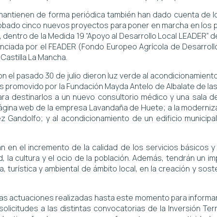
antienen de forma periódica también han dado cuenta de 
robado cinco nuevos proyectos para poner en marcha en los 
 dentro de la Medida 19 “Apoyo al Desarrollo Local LEADER” d
anciada por el FEADER (Fondo Europeo Agrícola de Desarrollo 
Castilla La Mancha.
on el pasado 30 de julio dieron luz verde al acondicionamient
 promovido por la Fundación Mayda Antelo de Albalate de las 
ara destinarlos a un nuevo consultorio médico y una sala d
página web de la empresa Lavandaña de Huete; a la moderniza
 Gandolfo; y al acondicionamiento de un edificio municipal
án en el incremento de la calidad de los servicios básicos y
, la cultura y el ocio de la población. Además, tendrán un im
a, turística y ambiental de ámbito local, en la creación y so
 las actuaciones realizadas hasta este momento para informar
olicitudes a las distintas convocatorias de la Inversión Terri