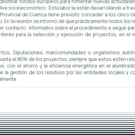
s destinar fondos europeos para fomentar nuevas actividad
ive socioeconómico. Esta labor la están desarrollando a travé
 Provincial de Cuenca tiene previsto conceder a los cinco G
. En la reunión se informó de que prácticamente todos los 
r contacto informativo sobre el procedimiento a seguir par
nterés para la selección y ejecución de proyectos, en el
ientos, Diputaciones, mancomunidades u organismos aut
 hasta el 80% de los proyectos, siempre que estos estén re
s, con el ahorro y la eficiencia energética en el alumbrado
 de la gestión de los residuos por las entidades locales y
almente.