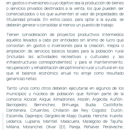
en gastos o inversiones cuyo objetivo sea la producción de bienes
o servicios privados destinados a la venta, los que pueden ser
comercializados o los que aumenten el valor de propiedades de
titularidad privada. En estos casos, para optar a la ayuda, se
deberán generar o consolidar al menos un puesto de trabajo.
Tienen consideración de proyectos productivos intermedios
aquellos llevados a cabo por entidades sin ánimo de lucro que
consistan en gastos o inversiones para la creación, mejora o
ampliación de servicios básicos locales para la población rural
(incluidas las actividades recreativas y culturales y las
infraestructuras correspondientes) y para el mantenimiento,
recuperación y rehabilitación del patrimonio rural y cultural en los
que el balance económico anual no arroje como resultado
ganancias netas.
Tanto unos como otros deberán ejecutarse en algunos de los
municipios y núcleos de población que forman parte de la
comarca: Alcocer, Alique, Almadrones, Alocén, Argecilla, Auñón,
Barriopedro, Berninches, Brihuega, Budia, Castilforte,
Centenera, Cifuentes, Chillarón del Rey, Cogollor, Durón,
Escamilla, Gajanejos, Gárgoles de Abajo, Gualda, Henche, Irueste,
Ledanca, Lupiana, Mantiel, Malacuera, Masegoso de Tajuña,
Millana, Moranchel, Olivar (El), Pareja, Peñalver, Peralveche,