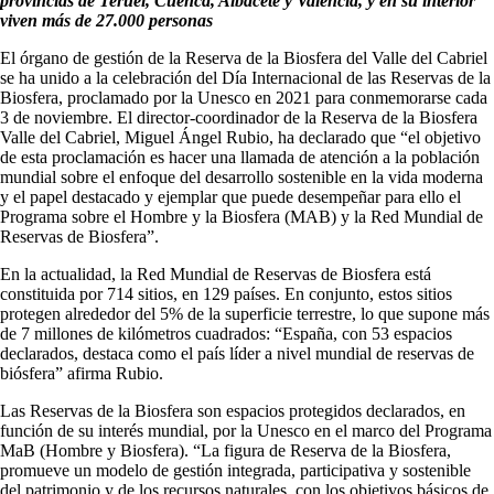
provincias de Teruel, Cuenca, Albacete y Valencia, y en su interior
viven más de 27.000 personas
El órgano de gestión de la Reserva de la Biosfera del Valle del Cabriel
se ha unido a la celebración del Día Internacional de las Reservas de la
Biosfera, proclamado por la Unesco en 2021 para conmemorarse cada
3 de noviembre. El director-coordinador de la Reserva de la Biosfera
Valle del Cabriel, Miguel Ángel Rubio, ha declarado que “el objetivo
de esta proclamación es hacer una llamada de atención a la población
mundial sobre el enfoque del desarrollo sostenible en la vida moderna
y el papel destacado y ejemplar que puede desempeñar para ello el
Programa sobre el Hombre y la Biosfera (MAB) y la Red Mundial de
Reservas de Biosfera”.
En la actualidad, la Red Mundial de Reservas de Biosfera está
constituida por 714 sitios, en 129 países. En conjunto, estos sitios
protegen alrededor del 5% de la superficie terrestre, lo que supone más
de 7 millones de kilómetros cuadrados: “España, con 53 espacios
declarados, destaca como el país líder a nivel mundial de reservas de
biósfera” afirma Rubio.
Las Reservas de la Biosfera son espacios protegidos declarados, en
función de su interés mundial, por la Unesco en el marco del Programa
MaB (Hombre y Biosfera). “La figura de Reserva de la Biosfera,
promueve un modelo de gestión integrada, participativa y sostenible
del patrimonio y de los recursos naturales, con los objetivos básicos de