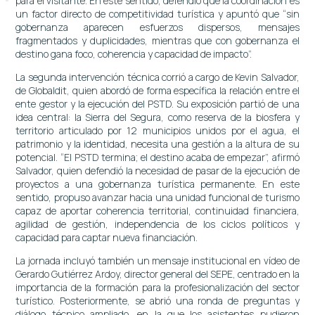
para el visitante. En este sentido, defendió que la coordinación es
un factor directo de competitividad turística y apuntó que “sin
gobernanza aparecen esfuerzos dispersos, mensajes
fragmentados y duplicidades, mientras que con gobernanza el
destino gana foco, coherencia y capacidad de impacto”.
La segunda intervención técnica corrió a cargo de Kevin Salvador,
de Globaldit, quien abordó de forma específica la relación entre el
ente gestor y la ejecución del PSTD. Su exposición partió de una
idea central: la Sierra del Segura, como reserva de la biosfera y
territorio articulado por 12 municipios unidos por el agua, el
patrimonio y la identidad, necesita una gestión a la altura de su
potencial. “El PSTD termina; el destino acaba de empezar”, afirmó
Salvador, quien defendió la necesidad de pasar de la ejecución de
proyectos a una gobernanza turística permanente. En este
sentido, propuso avanzar hacia una unidad funcional de turismo
capaz de aportar coherencia territorial, continuidad financiera,
agilidad de gestión, independencia de los ciclos políticos y
capacidad para captar nueva financiación.
La jornada incluyó también un mensaje institucional en vídeo de
Gerardo Gutiérrez Ardoy, director general del SEPE, centrado en la
importancia de la formación para la profesionalización del sector
turístico. Posteriormente, se abrió una ronda de preguntas y
diálogo técnico ampliado, en la que los asistentes pudieron