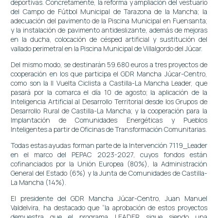
deportivas. Concretamente, la reforma y ampliación del vestuario
del Campo de Fútbol Municipal de Tarazona de la Mancha; la
adecuación del pavimento de la Piscina Municipal en Fuensanta;
y la instalación de pavimento antideslizante, además de mejoras
en la ducha, colocación de césped artificial y sustitución del
vallado perimetral en la Piscina Municipal de Villalgordo del Júcar.
Del mismo modo, se destinarán 59.680 euros a tres proyectos de
cooperación en los que participa el GDR Mancha Júcar-Centro,
como son la II Vuelta Ciclista a Castilla-La Mancha Leader, que
pasará por la comarca el día 10 de agosto; la aplicación de la
Inteligencia Artificial al Desarrollo Territorial desde los Grupos de
Desarrollo Rural de Castilla-La Mancha; y la cooperación para la
Implantación de Comunidades Energéticas y Pueblos
Inteligentes a partir de Oficinas de Transformación Comunitarias.
Todas estas ayudas forman parte de la Intervención 7119_Leader
en el marco del PEPAC 2023-2027, cuyos fondos están
cofinanciados por la Unión Europea (80%), la Administración
General del Estado (6%) y la Junta de Comunidades de Castilla-
La Mancha (14%).
El presidente del GDR Mancha Júcar-Centro, Juan Manuel
Valdelvira, ha destacado que “la aprobación de estos proyectos
demuestra que el programa LEADER sigue siendo una