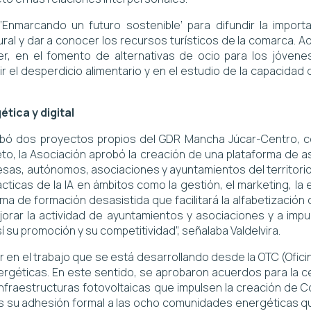
‘Enmarcando un futuro sostenible’ para difundir la import
 rural y dar a conocer los recursos turísticos de la comarca.
der, en el fomento de alternativas de ocio para los jóvene
 el desperdicio alimentario y en el estudio de la capacidad
tica y digital
robó dos proyectos propios del GDR Mancha Júcar-Centro, centr
, la Asociación aprobó la creación de una plataforma de ases
sas, autónomos, asociaciones y ayuntamientos del territorio. 
cticas de la IA en ámbitos como la gestión, el marketing, la e
ma de formación desasistida que facilitará la alfabetización o 
 mejorar la actividad de ayuntamientos y asociaciones y a im
u promoción y su competitividad”, señalaba Valdelvira.
r en el trabajo que se está desarrollando desde la OTC (Ofic
géticas. En este sentido, se aprobaron acuerdos para la ce
de infraestructuras fotovoltaicas que impulsen la creación d
u adhesión formal a las ocho comunidades energéticas que 