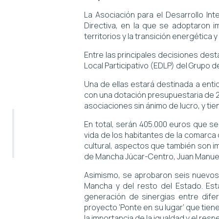
La Asociación para el Desarrollo In
Directiva, en la que se adoptaron i
territorios y la transición energética y
Entre las principales decisiones des
Local Participativo (EDLP) del Grupo d
Una de ellas estará destinada a enti
con una dotación presupuestaria de 26
asociaciones sin ánimo de lucro, y tien
En total, serán 405.000 euros que s
vida de los habitantes de la comarca 
cultural, aspectos que también son im
de Mancha Júcar-Centro, Juan Manuel 
Asimismo, se aprobaron seis nuevos 
Mancha y del resto del Estado. Estas
generación de sinergias entre dif
proyecto ‘Ponte en su lugar’ que tien
la importancia de la igualdad y el res