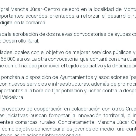
tegral Mancha Júcar-Centro celebró en la localidad de Mon
mportantes acuerdos orientados a reforzar el desarrollo ru
 digital en la comarca.
taca la aprobación de dos nuevas convocatorias de ayudas co
e Desarrollo Rural.
dades locales con el objetivo de mejorar servicios públicos 
5.000 euros. La otra convocatoria, que contará con una cuant
e como finalidad promover el tejido asociativo y la dinamización 
e pondrán a disposición de Ayuntamientos y asociaciones “pa
con nuevos servicios e infraestructuras, además de promocionar
portantes a la hora de fijar población y luchar contra la desp
Valdelvira.
proyectos de cooperación en colaboración con otros Grupo
 iniciativas buscan fomentar la innovación territorial, el
erentes comarcas rurales. Concretamente, Mancha Júcar-Ce
e como objetivo concienciar a los jóvenes del medio rural co
peto en las relaciones interpersonales.