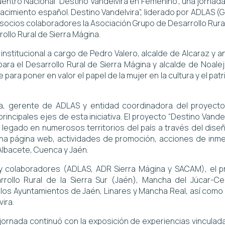
cuentro Nacional “Destino Vandelvira en Femenino”, una jornad
acimiento español. Destino Vandelvira”, liderado por ADLAS (G
mo socios colaboradores la Asociación Grupo de Desarrollo Rura
ollo Rural de Sierra Mágina.
nstitucional a cargo de Pedro Valero, alcalde de Alcaraz y an
para el Desarrollo Rural de Sierra Mágina y alcalde de Noale
ara poner en valor el papel de la mujer en la cultura y el pat
na, gerente de ADLAS y entidad coordinadora del proyecto,
rincipales ejes de esta iniciativa. El proyecto “Destino Vandelv
legado en numerosos territorios del país a través del diseño
a página web, actividades de promoción, acciones de inmersi
 Albacete, Cuenca y Jaén.
 colaboradores (ADLAS, ADR Sierra Mágina y SACAM), el pr
llo Rural de la Sierra Sur (Jaén), Mancha del Júcar-Cent
os Ayuntamientos de Jaén, Linares y Mancha Real, así como l
ira.
jornada continuó con la exposición de experiencias vinculadas 