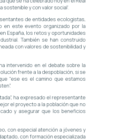
Vida que se ha celebrado hoy en el Real
 sostenible y con valor social’.
resentantes de entidades ecologistas,
do en este evento organizado por la
a en España, los retos y oportunidades
ndustrial. También se han construido
neada con valores de sostenibilidad y
ha intervenido en el debate sobre la
lución frente a la despoblación, si se
do que “ese es el camino que estamos
ten”.
ctada”, ha expresado el representante
jor el proyecto a la población que no
ficado y asegurar que los beneficios
eo, con especial atención a jóvenes y
 adaptado, con formación especializada