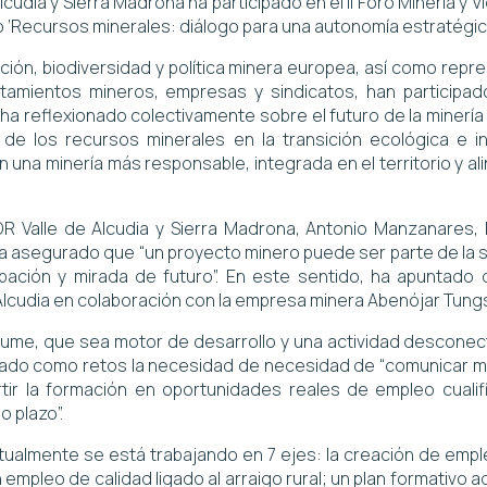
Alcudia y Sierra Madrona ha participado en el II Foro Minería y 
lo ‘Recursos minerales: diálogo para una autonomía estratégica
ción, biodiversidad y política minera europea, así como rep
tamientos mineros, empresas y sindicatos, han participa
 ha reflexionado colectivamente sobre el futuro de la minerí
de los recursos minerales en la transición ecológica e i
una minería más responsable, integrada en el territorio y ali
GDR Valle de Alcudia y Sierra Madrona, Antonio Manzanares, 
ha asegurado que “un proyecto minero puede ser parte de la so
cipación y mirada de futuro”. En este sentido, ha apunta
lcudia en colaboración con la empresa minera Abenójar Tungs
 sume, que sea motor de desarrollo y una actividad descone
nado como retos la necesidad de necesidad de “comunicar me
tir la formación en oportunidades reales de empleo cuali
o plazo”.
ualmente se está trabajando en 7 ejes: la creación de empl
n empleo de calidad ligado al arraigo rural; un plan formativo