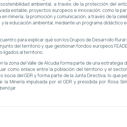
sostenibilidad ambiental, a través de la protección del ento
privada estable; proyectos europeos e innovación, como la par
a en minería; la promoción y comunicación, a través de la ce
n; y la educación ambiental, mediante un programa didáctico e
entro para explicar qué son los Grupos de Desarrollo Rural 
onjunto del territorio y que gestionan fondos europeos FEAD
 ligados al territorio.
n la zona del Valle de Alcudia forma parte de una estrategia 
uar como enlace entre la población del territorio y el sect
socia del GDR y forma parte de la Junta Directiva, lo que p
e la Minería impulsada por el GDR y presidida por Rosa S
benójar.