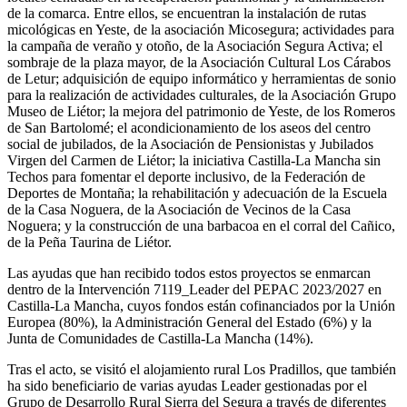
de la comarca. Entre ellos, se encuentran la instalación de rutas
micológicas en Yeste, de la asociación Micosegura; actividades para
la campaña de veraño y otoño, de la Asociación Segura Activa; el
sombraje de la plaza mayor, de la Asociación Cultural Los Cárabos
de Letur; adquisición de equipo informático y herramientas de sonio
para la realización de actividades culturales, de la Asociación Grupo
Museo de Liétor; la mejora del patrimonio de Yeste, de los Romeros
de San Bartolomé; el acondicionamiento de los aseos del centro
social de jubilados, de la Asociación de Pensionistas y Jubilados
Virgen del Carmen de Liétor; la iniciativa Castilla-La Mancha sin
Techos para fomentar el deporte inclusivo, de la Federación de
Deportes de Montaña; la rehabilitación y adecuación de la Escuela
de la Casa Noguera, de la Asociación de Vecinos de la Casa
Noguera; y la construcción de una barbacoa en el corral del Cañico,
de la Peña Taurina de Liétor.
Las ayudas que han recibido todos estos proyectos se enmarcan
dentro de la Intervención 7119_Leader del PEPAC 2023/2027 en
Castilla-La Mancha, cuyos fondos están cofinanciados por la Unión
Europea (80%), la Administración General del Estado (6%) y la
Junta de Comunidades de Castilla-La Mancha (14%).
Tras el acto, se visitó el alojamiento rural Los Pradillos, que también
ha sido beneficiario de varias ayudas Leader gestionadas por el
Grupo de Desarrollo Rural Sierra del Segura a través de diferentes