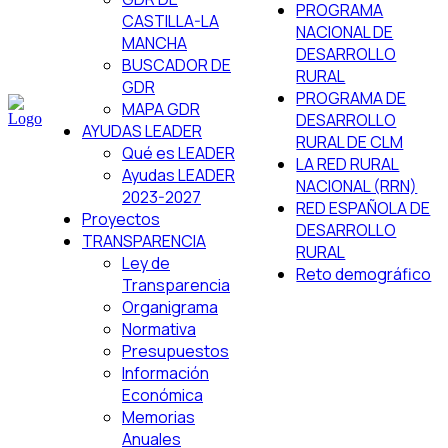
PROGRAMA
CASTILLA-LA
NACIONAL DE
MANCHA
DESARROLLO
BUSCADOR DE
RURAL
GDR
PROGRAMA DE
MAPA GDR
DESARROLLO
AYUDAS LEADER
RURAL DE CLM
Qué es LEADER
LA RED RURAL
Ayudas LEADER
NACIONAL (RRN)
2023-2027
RED ESPAÑOLA DE
Proyectos
DESARROLLO
TRANSPARENCIA
RURAL
Ley de
Reto demográfico
Transparencia
Organigrama
Normativa
Presupuestos
Información
Económica
Memorias
Anuales