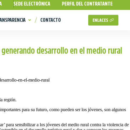
A
SEDE ELECTRÓNICA
PERFIL DEL CONTRATANTE
ANSPARENCIA
CONTACTO
ENLACES
 generando desarrollo en el medio rural
a región.
os importantes para su futuro, como pueden ser los jóvenes, son algunos
 para sensibilizar a los jóvenes del medio rural contra la violencia de
stenible en el desarrollo turístico rural y dar a conocer los recursos