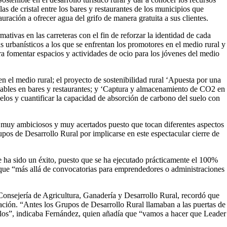
as de cristal entre los bares y restaurantes de los municipios que
ración a ofrecer agua del grifo de manera gratuita a sus clientes.
mativas en las carreteras con el fin de reforzar la identidad de cada
as urbanísticos a los que se enfrentan los promotores en el medio rural y
ra fomentar espacios y actividades de ocio para los jóvenes del medio
n el medio rural; el proyecto de sostenibilidad rural ‘Apuesta por una
clables en bares y restaurantes; y ‘Captura y almacenamiento de CO2 en
elos y cuantificar la capacidad de absorción de carbono del suelo con
muy ambiciosos y muy acertados puesto que tocan diferentes aspectos
rupos de Desarrollo Rural por implicarse en este espectacular cierre de
e ha sido un éxito, puesto que se ha ejecutado prácticamente el 100%
ó que “más allá de convocatorias para emprendedores o administraciones
la Consejería de Agricultura, Ganadería y Desarrollo Rural, recordó que
ción. “Antes los Grupos de Desarrollo Rural llamaban a las puertas de
e ellos”, indicaba Fernández, quien añadía que “vamos a hacer que Leader