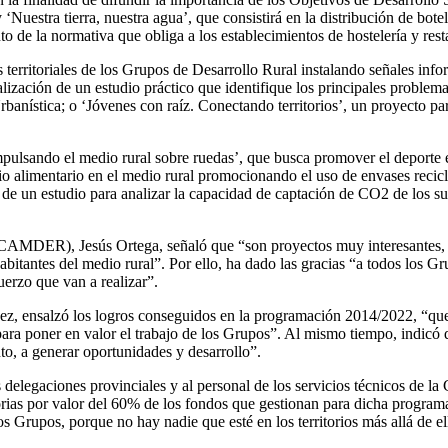
uestra tierra, nuestra agua’, que consistirá en la distribución de botell
de la normativa que obliga a los establecimientos de hostelería y restau
 territoriales de los Grupos de Desarrollo Rural instalando señales infor
ealización de un estudio práctico que identifique los principales problem
anística; o ‘Jóvenes con raíz. Conectando territorios’, un proyecto pa
mpulsando el medio rural sobre ruedas’, que busca promover el deporte e
cio alimentario en el medio rural promocionando el uso de envases reci
 de un estudio para analizar la capacidad de captación de CO2 de los su
CAMDER), Jesús Ortega, señaló que “son proyectos muy interesantes, 
habitantes del medio rural”. Por ello, ha dado las gracias “a todos los G
erzo que van a realizar”.
ndez, ensalzó los logros conseguidos en la programación 2014/2022, “qu
 para poner en valor el trabajo de los Grupos”. Al mismo tiempo, indic
to, a generar oportunidades y desarrollo”.
as delegaciones provinciales y al personal de los servicios técnicos de 
as por valor del 60% de los fondos que gestionan para dicha programa
e los Grupos, porque no hay nadie que esté en los territorios más allá d