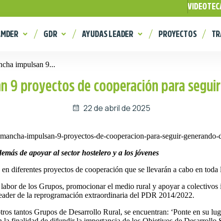
VIDEOTEC
AMDER
GDR
AYUDAS LEADER
PROYECTOS
TR
cha impulsan 9...
n 9 proyectos de cooperación para seguir
22 de abril de 2025
demás de apoyar al sector hostelero y a los jóvenes
n diferentes proyectos de cooperación que se llevarán a cabo en toda l
ar la labor de los Grupos, promocionar el medio rural y apoyar a colectiv
 Leader de la reprogramación extraordinaria del PDR 2014/2022.
os tantos Grupos de Desarrollo Rural, se encuentran: ‘Ponte en su lugar’
la finalidad de difundir la importancia de los Objetivos de Desarrollo So