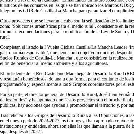
turísticos de las comarcas en las que se han ubicado los Marcos ODS; y ‘N
integran los GDR de Castilla-La Mancha para garantizar el cumplimiento 
Otros proyectos que se llevarán a cabo son la señalización de los límites
zona; ‘Soluciones urbanísticas para el medio rural’, consistente en la r
formular recomendaciones para la modificación de la Ley de Suelo y Urb
rural.
Completan el listado la I Vuelta Ciclista Castilla-La Mancha Leader ‘I
gastronomía responsable’, que tiene como objetivo reducir el desperdi
Suelos Rurales de Castilla-La Mancha’, que consistirá en la realización
el fin de beneficiar al medio ambiente y a los agricultores.
El presidente de la Red Castellano Manchega de Desarrollo Rural (RE
y resultarán beneficiosos, de una u otra forma, para el conjunto de los 
programación y, especialmente a los 9 Grupos coordinadores por el esfu
Por su parte, el director general de Desarrollo Rural, José Juan Ferná
de los fondos” y ha apuntado que “estos proyectos son el broche final
públicas, hay acciones que ayudan a promocionar el territorio y, por tan
Tras felicitar a los Grupos de Desarrollo Rural, a las Diputaciones, a l
en el nuevo periodo 2023-2027 los Grupos ya han aprobado convocatori
instituciones y entidades, ahora son ellas las que llaman a la puerta d
siga después de 2027”.