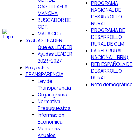
PROGRAMA
CASTILLA-LA
NACIONAL DE
MANCHA
DESARROLLO
BUSCADOR DE
RURAL
GDR
PROGRAMA DE
MAPA GDR
DESARROLLO
AYUDAS LEADER
RURAL DE CLM
Qué es LEADER
LA RED RURAL
Ayudas LEADER
NACIONAL (RRN)
2023-2027
RED ESPAÑOLA DE
Proyectos
DESARROLLO
TRANSPARENCIA
RURAL
Ley de
Reto demográfico
Transparencia
Organigrama
Normativa
Presupuestos
Información
Económica
Memorias
Anuales