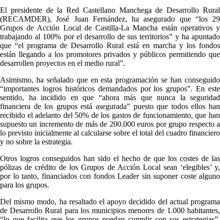
El presidente de la Red Castellano Manchega de Desarrollo Rural
(RECAMDER), José Juan Fernández, ha asegurado que “los 29
Grupos de Acción Local de Castilla-La Mancha están operativos y
trabajando al 100% por el desarrollo de sus territorios” y ha apuntado
que “el programa de Desarrollo Rural está en marcha y los fondos
están llegando a los promotores privados y públicos permitiendo que
desarrollen proyectos en el medio rural”.
Asimismo, ha señalado que en esta programación se han conseguido
“importantes logros históricos demandados por los grupos”. En este
sentido, ha incidido en que “ahora más que nunca la seguridad
financiera de los grupos está asegurada” puesto que todos ellos han
recibido el adelanto del 50% de los gastos de funcionamiento, que han
supuesto un incremento de más de 200.000 euros por grupo respecto a
lo previsto inicialmente al calcularse sobre el total del cuadro financiero
y no sobre la estrategia.
Otros logros conseguidos han sido el hecho de que los costes de las
pólizas de crédito de los Grupos de Acción Local sean ‘elegibles’ y,
por lo tanto, financiados con fondos Leader sin suponer coste alguno
para los grupos.
Del mismo modo, ha resaltado el apoyo decidido del actual programa
de Desarrollo Rural para los municipios menores de 1.000 habitantes,
“lo que facilita que los grupos puedan cumplir con sus estrategias”.