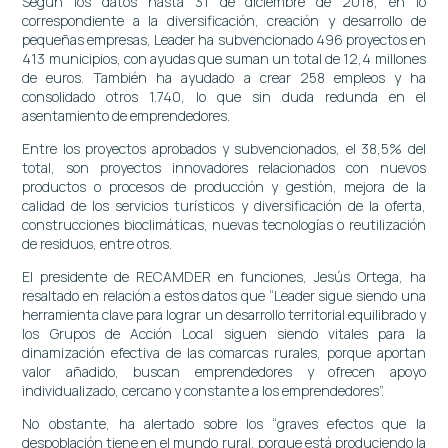
Según los datos hasta 31 de diciembre de 2018, en lo
correspondiente a la diversificación, creación y desarrollo de
pequeñas empresas, Leader ha subvencionado 496 proyectos en
413 municipios, con ayudas que suman un total de 12,4 millones
de euros. También ha ayudado a crear 258 empleos y ha
consolidado otros 1.740, lo que sin duda redunda en el
asentamiento de emprendedores.
Entre los proyectos aprobados y subvencionados, el 38,5% del
total, son proyectos innovadores relacionados con nuevos
productos o procesos de producción y gestión, mejora de la
calidad de los servicios turísticos y diversificación de la oferta,
construcciones bioclimáticas, nuevas tecnologías o reutilización
de residuos, entre otros.
El presidente de RECAMDER en funciones, Jesús Ortega, ha
resaltado en relación a estos datos que “Leader sigue siendo una
herramienta clave para lograr un desarrollo territorial equilibrado y
los Grupos de Acción Local siguen siendo vitales para la
dinamización efectiva de las comarcas rurales, porque aportan
valor añadido, buscan emprendedores y ofrecen apoyo
individualizado, cercano y constante a los emprendedores”.
No obstante, ha alertado sobre los “graves efectos que la
despoblación tiene en el mundo rural, porque está produciendo la