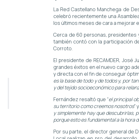
La Red Castellano Manchega de Desar
celebró recientemente una Asamblea G
los últimos meses de cara a mejorar e
Cerca de 60 personas, presidentes y
también contó con la participación de
Corroto.
El presidente de RECAMDER, José Jua
grandes éxitos en el nuevo cargo ad
y directa con el fin de conseguir óptim
es la base de todo y de todos y, por tan
y del tejido socioeconómico para relanz
Fernández resaltó que “
el principal o
su territorio como creemos nosotros
” 
y simplemente hay que descubrirlas, po
porque esto es fundamental a la hora d
Por su parte, el director general de D
Local realizan en pro del desarrollo