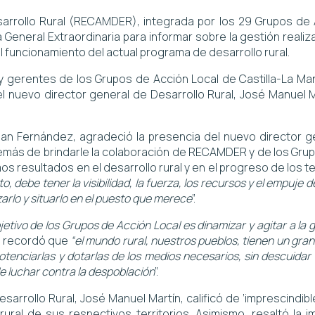
rollo Rural (RECAMDER), integrada por los 29 Grupos de A
eneral Extraordinaria para informar sobre la gestión realiz
l funcionamiento del actual programa de desarrollo rural.
 gerentes de los Grupos de Acción Local de Castilla-La Ma
l nuevo director general de Desarrollo Rural, José Manuel Ma
n Fernández, agradeció la presencia del nuevo director ge
emás de brindarle la colaboración de RECAMDER y de los Grup
os resultados en el desarrollo rural y en el progreso de los ter
to, debe tener la visibilidad, la fuerza, los recursos y el empuje
arlo y situarlo en el puesto que merece
”.
bjetivo de los Grupos de Acción Local es dinamizar y agitar a la
y recordó que
“el mundo rural, nuestros pueblos, tienen un gran 
tenciarlas y dotarlas de los medios necesarios, sin descuidar l
e luchar contra la despoblación
”.
esarrollo Rural, José Manuel Martín, calificó de ‘imprescindib
 rural de sus respectivos territorios. Asimismo, resaltó la