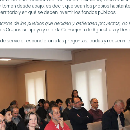
se tomen desde abajo, es decir, que sean los propios habitante
erritorio y en qué se deben invertir los fondos públicos.
ecinos de los pueblos que deciden y defienden proyectos, no h
los Grupos su apoyo y el de la Consejería de Agricultura y Desa
a de servicio respondieron a las preguntas, dudas y requerimi