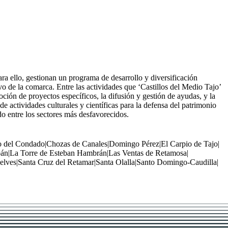
ra ello, gestionan un programa de desarrollo y diversificación
o de la comarca. Entre las actividades que ‘Castillos del Medio Tajo’
ción de proyectos específicos, la difusión y gestión de ayudas, y la
actividades culturales y científicas para la defensa del patrimonio
do entre los sectores más desfavorecidos.
o del Condado
|
Chozas de Canales
|
Domingo Pérez
|
El Carpio de Tajo
|
bán
|
La Torre de Esteban Hambrán
|
Las Ventas de Retamosa
|
elves
|
Santa Cruz del Retamar
|
Santa Olalla
|
Santo Domingo-Caudilla
|