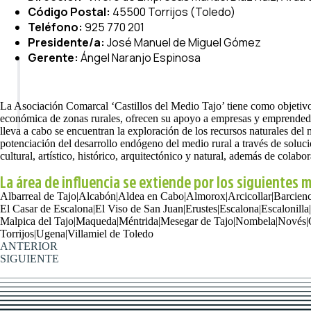
Código Postal:
45500 Torrijos (Toledo)
Teléfono:
925 770 201
Presidente/a:
José Manuel de Miguel Gómez
Gerente:
Ángel Naranjo Espinosa
La Asociación Comarcal ‘Castillos del Medio Tajo’ tiene como objetivo p
económica de zonas rurales, ofrecen su apoyo a empresas y emprendedore
lleva a cabo se encuentran la exploración de los recursos naturales del 
potenciación del desarrollo endógeno del medio rural a través de soluc
cultural, artístico, histórico, arquitectónico y natural, además de cola
La área de influencia se extiende por los siguientes 
Albarreal de Tajo
|
Alcabón
|
Aldea en Cabo
|
Almorox
|
Arcicollar
|
Barcien
El Casar de Escalona
|
El Viso de San Juan
|
Erustes
|
Escalona
|
Escalonilla
|
Malpica del Tajo
|
Maqueda
|
Méntrida
|
Mesegar de Tajo
|
Nombela
|
Novés
|
Torrijos
|
Ugena
|
Villamiel de Toledo
ANTERIOR
SIGUIENTE