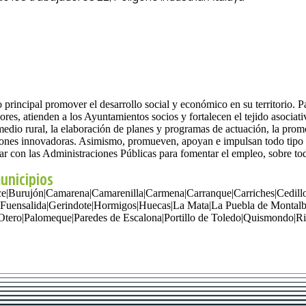
rincipal promover el desarrollo social y económico en su territorio. Pa
s, atienden a los Ayuntamientos socios y fortalecen el tejido asociativ
medio rural, la elaboración de planes y programas de actuación, la promo
iones innovadoras. Asimismo, promueven, apoyan e impulsan todo tipo de 
borar con las Administraciones Públicas para fomentar el empleo, sobre to
municipios
ce
|
Burujón
|
Camarena
|
Camarenilla
|
Carmena
|
Carranque
|
Carriches
|
Cedill
Fuensalida
|
Gerindote
|
Hormigos
|
Huecas
|
La Mata
|
La Puebla de Montal
Otero
|
Palomeque
|
Paredes de Escalona
|
Portillo de Toledo
|
Quismondo
|
Ri