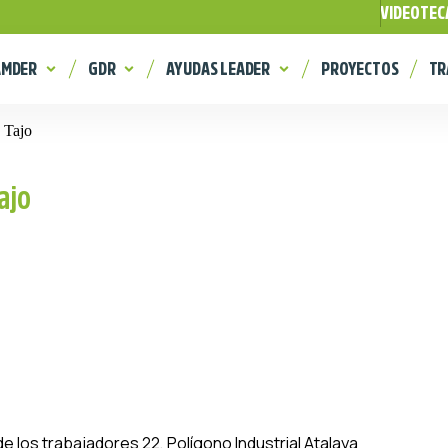
VIDEOTEC
AMDER
GDR
AYUDAS LEADER
PROYECTOS
TR
 Tajo
ajo
 los trabajadores 22, Polígono Industrial Atalaya