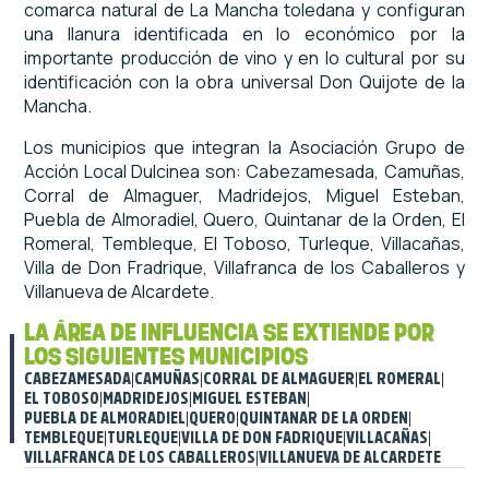
comarca natural de La Mancha toledana y configuran
una llanura identificada en lo económico por la
importante producción de vino y en lo cultural por su
identificación con la obra universal Don Quijote de la
Mancha.
Los municipios que integran la Asociación Grupo de
Acción Local Dulcinea son: Cabezamesada, Camuñas,
Corral de Almaguer, Madridejos, Miguel Esteban,
Puebla de Almoradiel, Quero, Quintanar de la Orden, El
Romeral, Tembleque, El Toboso, Turleque, Villacañas,
Villa de Don Fradrique, Villafranca de los Caballeros y
Villanueva de Alcardete.
LA ÁREA DE INFLUENCIA SE EXTIENDE POR
LOS SIGUIENTES MUNICIPIOS
CABEZAMESADA
|
CAMUÑAS
|
CORRAL DE ALMAGUER
|
EL ROMERAL
|
EL TOBOSO
|
MADRIDEJOS
|
MIGUEL ESTEBAN
|
PUEBLA DE ALMORADIEL
|
QUERO
|
QUINTANAR DE LA ORDEN
|
TEMBLEQUE
|
TURLEQUE
|
VILLA DE DON FADRIQUE
|
VILLACAÑAS
|
VILLAFRANCA DE LOS CABALLEROS
|
VILLANUEVA DE ALCARDETE