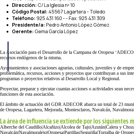
Dirección:
C/ La Iglesia nº 10
Código Postal:
45567 Lagartera - Toledo
Teléfono:
925 431 160 - - Fax: 925 431 309
Presidente/a:
Pedro Antonio López Gómez
Gerente:
Gema García López
La Asociación para el Desarrollo de la Campana de Oropesa ‘ADECOR’ t
recursos endógenos de la misma.
Ayuntamientos y asociaciones agrarias, culturales, juveniles y de empre
problemática, recursos, acciones y proyectos que contribuyan a sus intere
programas o proyectos relativos al Desarrollo Local y Regional.
Proyectar, preparar y ejecutar cuantas acciones o actividades sean nece
funciones de esta asociación.
El ámbito de actuación del GDR ADECOR abarca un total de 23 municipi
de Oropesa, Lagartera, Mejorada, Montesclaros, Navalcán, Navalmoralejo
La área de influencia se extiende por los siguientes 
Alberche del Caudillo
|
Alcañizo
|
Alcolea de Tajo
|
Azután
|
Calera y Choz
Navalcán
|
Navalmoralejo
|
Oropesa
|
Parrillas
|
Segurilla
|
Torralba de Orope