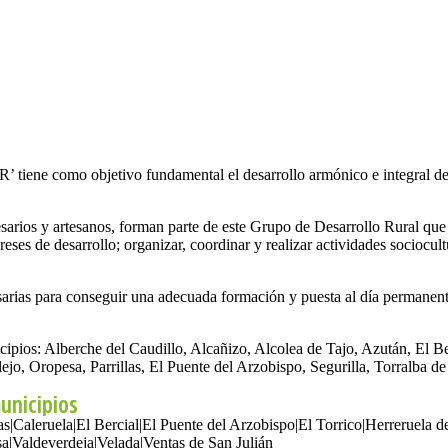
iene como objetivo fundamental el desarrollo armónico e integral de 
sarios y artesanos, forman parte de este Grupo de Desarrollo Rural que s
ses de desarrollo; organizar, coordinar y realizar actividades sociocultur
sarias para conseguir una adecuada formación y puesta al día permanente 
os: Alberche del Caudillo, Alcañizo, Alcolea de Tajo, Azután, El Ber
, Oropesa, Parrillas, El Puente del Arzobispo, Segurilla, Torralba de 
municipios
as
|
Caleruela
|
El Bercial
|
El Puente del Arzobispo
|
El Torrico
|
Herreruela d
sa
|
Valdeverdeja
|
Velada
|
Ventas de San Julián