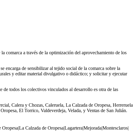
la comarca a través de la optimización del aprovechamiento de los
e encarga de sensibilizar al tejido social de la comarca sobre la
ales y editar material divulgativo o didáctico; y solicitar y ejecutar
de todos los colectivos vinculados al desarrollo es otra de las
cial, Calera y Chozas, Caleruela, La Calzada de Oropesa, Herreruela
Oropesa, El Torrico, Valdeverdeja, Velada, y Ventas de San Julián.
e Oropesa
|
La Calzada de Oropesa
|
Lagartera
|
Mejorada
|
Montesclaros
|