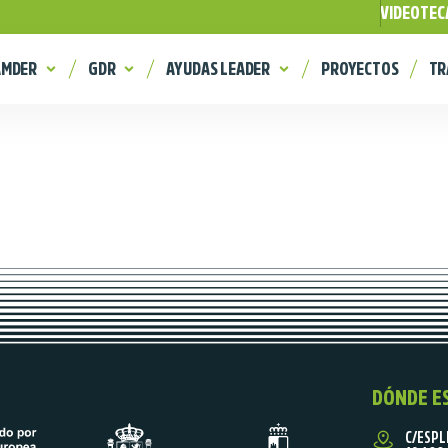
VIDEOTEC
AMDER
GDR
AYUDAS LEADER
PROYECTOS
TR
DÓNDE E
C/ESPL