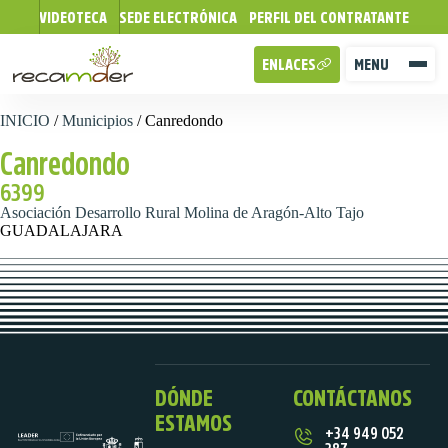
VIDEOTECA
SEDE ELECTRÓNICA
PERFIL DEL CONTRATANTE
ENLACES
MENU
INICIO
/
Municipios
/
Canredondo
Canredondo
6399
Asociación Desarrollo Rural Molina de Aragón-Alto Tajo
GUADALAJARA
DÓNDE
CONTÁCTANOS
ESTAMOS
+34 949 052